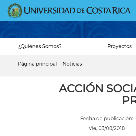
Pasar
al
contenido
principal
Main
¿Quiénes Somos?
Proyectos
navigation
Página principal
Noticias
Sobrescribir
enlaces
ACCIÓN SOCI
de
P
ayuda
a
Fecha de publicación:
la
Vie, 03/08/2018
navegación