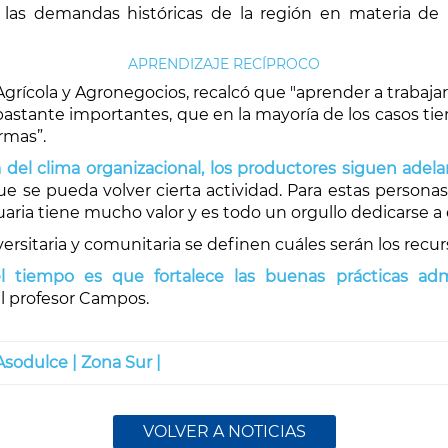
 a las demandas históricas de la región en materia de 
APRENDIZAJE RECÍPROCO
grícola y Agronegocios, recalcó que "aprender a trabajar 
bastante importantes, que en la mayoría de los casos ti
rmas”.
 del clima organizacional, los productores siguen adel
ue se pueda volver cierta actividad. Para estas persona
uaria tiene mucho valor y es todo un orgullo dedicarse a e
ersitaria y comunitaria se definen cuáles serán los recur
el tiempo es que fortalece las buenas prácticas adm
l profesor Campos.
Asodulce |
Zona Sur |
VOLVER A NOTICIAS