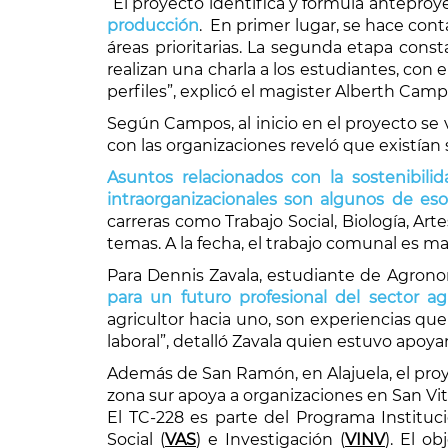
“El proyecto identifica y formula anteproy
producción
. En primer lugar, se hace con
áreas prioritarias. La segunda etapa const
realizan una charla a los estudiantes, con 
perfiles”, explicó el magister Alberth Camp
Según Campos, al inicio en el proyecto se 
con las organizaciones reveló que existían
Asuntos relacionados con la sostenibilid
intraorganizacionales son algunos de eso
carreras como Trabajo Social, Biología, Arte
temas. A la fecha, el trabajo comunal es ma
Para Dennis Zavala, estudiante de Agrono
para un futuro profesional del sector agr
agricultor hacia uno, son experiencias q
laboral”, detalló Zavala quien estuvo apo
Además de San Ramón, en Alajuela, el proye
zona sur apoya a organizaciones en San Vit
El TC-228 es parte del Programa Instituci
Social (
VAS
) e Investigación (
VINV
). El o