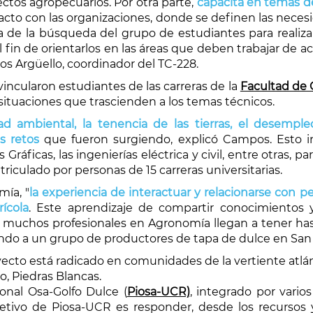
ectos agropecuarios. Por otra parte,
capacita en temas de
tacto con las organizaciones, donde se definen las nece
a de la búsqueda del grupo de estudiantes para realizar
el fin de orientarlos en las áreas que deben trabajar de a
os Argüello, coordinador del TC-228.
vincularon estudiantes de las carreras de la
Facultad de 
 situaciones que trascienden a los temas técnicos.
ad ambiental, la tenencia de las tierras, el desempleo
s retos
que fueron surgiendo, explicó Campos. Esto im
s Gráficas, las ingenierías eléctrica y civil, entre otras, 
triculado por personas de 15 carreras universitarias.
mía, "
la experiencia de interactuar y relacionarse con 
ícola
. Este aprendizaje de compartir conocimientos 
ue muchos profesionales en Agronomía llegan a tener 
yando a un grupo de productores de tapa de dulce en Sa
cto está radicado en comunidades de la vertiente atlánt
o, Piedras Blancas.
onal Osa-Golfo Dulce (
Piosa-UCR)
, integrado por vario
bjetivo de Piosa-UCR es responder, desde los recurso