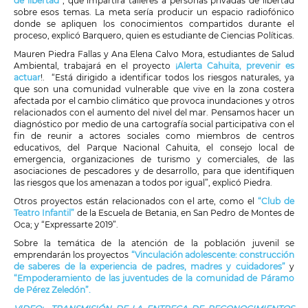
de libertad”
, que impartirá talleres a personas privadas de libertad
sobre esos temas. La meta sería producir un espacio radiofónico
donde se apliquen los conocimientos compartidos durante el
proceso, explicó Barquero, quien es estudiante de Ciencias Políticas.
Mauren Piedra Fallas y Ana Elena Calvo Mora, estudiantes de Salud
Ambiental, trabajará en el proyecto
¡Alerta Cahuita, prevenir es
actuar
!. “Está dirigido a identificar todos los riesgos naturales, ya
que son una comunidad vulnerable que vive en la zona costera
afectada por el cambio climático que provoca inundaciones y otros
relacionados con el aumento del nivel del mar. Pensamos hacer un
diagnóstico por medio de una cartografía social participativa con el
fin de reunir a actores sociales como miembros de centros
educativos, del Parque Nacional Cahuita, el consejo local de
emergencia, organizaciones de turismo y comerciales, de las
asociaciones de pescadores y de desarrollo, para que identifiquen
las riesgos que los amenazan a todos por igual”, explicó Piedra.
Otros proyectos están relacionados con el arte, como el
“Club de
Teatro Infantil”
de la Escuela de Betania, en San Pedro de Montes de
Oca; y “Expressarte 2019”.
Sobre la temática de la atención de la población juvenil se
emprendarán los proyectos
“Vinculación adolescente: construcción
de saberes de la experiencia de padres, madres y cuidadores”
y
“Empoderamiento de las juventudes de la comunidad de Páramo
de Pérez Zeledón”.