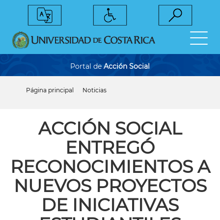
Pasar
al
contenido
principal
Portal de
Acción Social
Página principal
Noticias
Sobrescribir
enlaces
de
ayuda
ACCIÓN SOCIAL
a
la
ENTREGÓ
navegación
RECONOCIMIENTOS A
NUEVOS PROYECTOS
DE INICIATIVAS