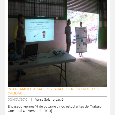
INTERCAMBIO DE SABERES PARA PRODUCIR FRIJOLES DE
CALIDAD,...
07/NOV/2016 |
Vania Solano Laclé
El pasado viernes 14 de octubre cinco estudiantes del Trabajo
Comunal Universitario (TCU) ...