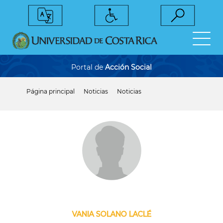
Pasar
al
contenido
principal
Portal de
Acción Social
Página principal
Noticias
Noticias
Sobrescribir
enlaces
de
ayuda
a
la
navegación
VANIA SOLANO LACLÉ