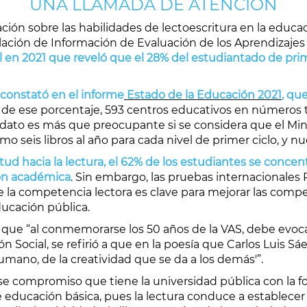
UNA LLAMADA DE ATENCIÓN
ión sobre las habilidades de lectoescritura en la educac
lación de Información de Evaluación de los Aprendizajes
l en 2021 que reveló que el 28% del estudiantado de pri
e constató en el informe
Estado de la Educación 2021
, qu
y de ese porcentaje, 593 centros educativos en números 
l dato es más que preocupante si se considera que el Mi
 seis libros al año para cada nivel de primer ciclo, y n
ud hacia la lectura, el 62% de los estudiantes se concen
ión académica
. Sin embargo, las pruebas internacionales 
ue la competencia lectora es clave para mejorar las comp
ducación pública.
izó que “al conmemorarse los 50 años de la VAS, debe e
n Social, se refirió a que en la poesía que Carlos Luis S
humano, de la creatividad que se da a los demás'”.
se compromiso que tiene la universidad pública con la fo
 educación básica, pues la lectura conduce a establecer