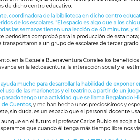
os de dicho centro educativo.
te, coordinadora de la biblioteca en dicho centro educa
idos de los escolares. “El espacio es algo que a los chiq
todas las semanas tienen una lección de 40 minutos, y 
te periodista comprobó para la producción de esta nota; i
e transportaron a un grupo de escolares de tercer grado q
ento, en la Escuela Buenaventura Corrales los beneficios
avance en la lectoescritura, la interacción social y el est
ayuda mucho para desarrollar la habilidad de exponer e
 uso de las marionetas y el teatrino, a partir de un jueg
 pasado tengo una actividad que se llama Regalando Histo
ón de Cuentos
, y me han hecho unos preciosísimos y es
 Este, sin duda, es un espacio que el personal docente us
unque en el futuro el profesor Carlos Rubio se acoja a l
esperamos que cuando él tenga más tiempo libre nos vis