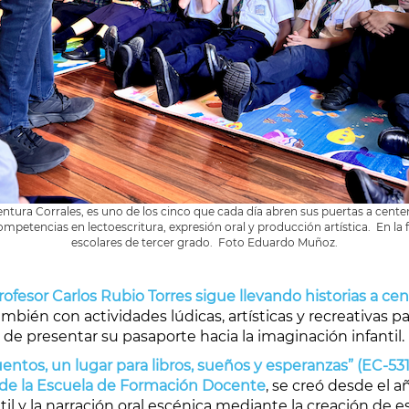
ntura Corrales, es uno de los cinco que cada día abren sus puertas a cente
competencias en lectoescritura, expresión oral y producción artística. En l
escolares de tercer grado. Foto Eduardo Muñoz.
ofesor Carlos Rubio Torres sigue llevando historias a cen
también con actividades lúdicas, artísticas y recreativas 
o de presentar su pasaporte hacia la imaginación infantil.
ntos, un lugar para libros, sueños y esperanzas” (EC-531)
sde la Escuela de Formación Docente
, se creó desde el
ntil y la narración oral escénica mediante la creación de 