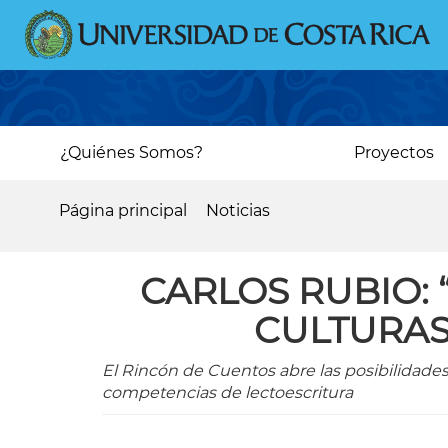
Pasar
al
contenido
principal
Main
¿Quiénes Somos?
Proyectos
navigation
Página principal
Noticias
Sobrescribir
enlaces
CARLOS RUBIO: 
de
CULTURAS
ayuda
a
El Rincón de Cuentos abre las posibilidades
la
competencias de lectoescritura
navegación