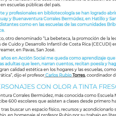
en escuelas públicas del país.
 y profesionales en bibliotecología se han logrado abrir 
guay y Buenaventura Corrales Bermúdez, en Hatillo y San
 distantes como en las escuelas de las comunidades Bribr
ca.
otro denominado “La bebeteca, la promoción de la lectu
s de Cuido y Desarrollo Infantil de Costa Rica (CECUDI)
Dreamer, en Pavas, San José.
 años en Acción Social me queda como aprendizaje que 
as adultas que leen, narran cuentos, recitan poesía y haga
 gran calidad estética en los hogares y las escuelas, co
ica”, dijo el profesor
Carlos Rubio
Torres
, coordinador d
RSONAJES CON OLOR A TINTA FRE
entura Corrales Bermúdez, más conocida como Escuela Me
be 600 escolares que asisten a clases desde primero has
 tras buscar un espacio físico, recursos y acondicionarlo 
 en homenaje al profesor Rubio por su trabajo en literat