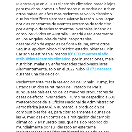
Mientras que en el 2019 el cambio climático parecía lejos
para muchos, como un fenómeno que podría ocurrir en
otros países, en años más recientes se volvió clarísimo
que los científicos siempre tuvieron la razón. Nos llegan
noticias constantes de eventos extremos de todo tipo,
por ejemplo de serias tormentas invernales, incendios
como los vividos en Australia, Canadá y recientemente
en Los Ángeles, olas de calor insoportables,
desaparición de especies de flora y fauna, entre otros.
Según el epidemiólogo climático estadounidense Colin
Carlson se estiman al menos
166 000 muertes al año
atribuibles al cambio climático;
por inundaciones, mala
nutrición, malaria y enfermedades cardiovasculares.
Alarmantemente, solo en el 2022 hubo
61 672 decesos
durante una ola de calor.
Recientemente, tras la reelección de Donald Trump, los
Estados Unidos se retiraron del Tratado de París:
aunque ese país es uno de los mayores productores de
gases de efecto invernadero. Trump ha despedido a 600
meteorólogos de la Oficina Nacional de Administración
Atmosférica (NOAA), y aumentó la producción de
combustibles fósiles, para citar solamente algunas de
las 46 medidas en contra de la mitigación del cambio
climático. Y en nuestro país, que ha sido reconocido
mundialmente por su liderazgo en este tema,