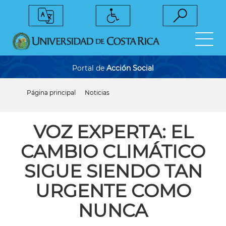
Pasar
al
contenido
principal
Portal de
Acción Social
Página principal
Noticias
Sobrescribir
enlaces
de
ayuda
VOZ EXPERTA: EL
a
la
CAMBIO CLIMÁTICO
navegación
SIGUE SIENDO TAN
URGENTE COMO
NUNCA