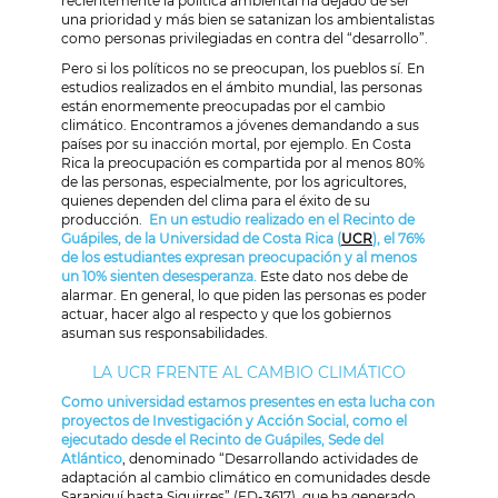
recientemente la política ambiental ha dejado de ser
una prioridad y más bien se satanizan los ambientalistas
como personas privilegiadas en contra del “desarrollo”.
Pero si los políticos no se preocupan, los pueblos sí. En
estudios realizados en el ámbito mundial, las personas
están enormemente preocupadas por el cambio
climático. Encontramos a jóvenes demandando a sus
países por su inacción mortal, por ejemplo. En Costa
Rica la preocupación es compartida por al menos 80%
de las personas, especialmente, por los agricultores,
quienes dependen del clima para el éxito de su
producción.
En un estudio realizado en el Recinto de
Guápiles, de la Universidad de Costa Rica (
UCR
), el 76%
de los estudiantes expresan preocupación y al menos
un 10% sienten desesperanza.
Este dato nos debe de
alarmar. En general, lo que piden las personas es poder
actuar, hacer algo al respecto y que los gobiernos
asuman sus responsabilidades.
LA UCR FRENTE AL CAMBIO CLIMÁTICO
Como universidad estamos presentes en esta lucha con
proyectos de Investigación y Acción Social, como el
ejecutado desde el Recinto de Guápiles, Sede del
Atlántico
, denominado “Desarrollando actividades de
adaptación al cambio climático en comunidades desde
Sarapiquí hasta Siquirres” (ED-3617), que ha generado