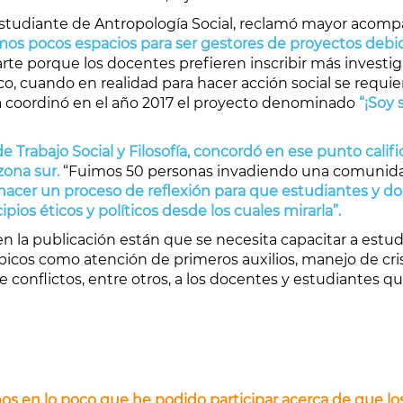
 estudiante de Antropología Social, reclamó mayor acom
s pocos espacios para ser gestores de proyectos debido
arte porque los docentes prefieren inscribir más invest
 cuando en realidad para hacer acción social se requiere
lla coordinó en el año 2017 el proyecto denominado
“¡Soy 
e Trabajo Social y Filosofía, concordó en ese punto calif
zona sur.
“Fuimos 50 personas invadiendo una comunidad,
hacer un proceso de reflexión para que estudiantes y d
pios éticos y políticos desde los cuales mirarla”.
la publicación están que se necesita capacitar a estud
picos como atención de primeros auxilios, manejo de cris
 conflictos, entre otros, a los docentes y estudiantes que
os en lo poco que he podido participar acerca de que 