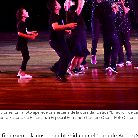
aciones. En la foto aparece una escena de la obra dancística “El ladrón de 
de la Escuela de Enseñanza Especial Fernando Centeno Güell. Foto Claudia
finalmente la cosecha obtenida por el “Foro de Acción So