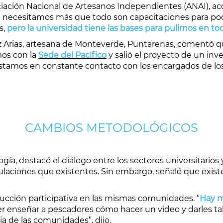
ociación Nacional de Artesanos Independientes (ANAI), ac
que necesitamos más que todo son capacitaciones para po
s,
pero la universidad tiene las bases para pulirnos en to
z Arias, artesana de Monteverde, Puntarenas, comentó qu
mos con la
Sede del Pacífico
y salió el proyecto de un in
stamos en constante contacto con los encargados de los
CAMBIOS METODOLÓGICOS
ía, destacó el diálogo entre los sectores universitarios 
culaciones que existentes. Sin embargo, señaló que exist
rucción participativa en las mismas comunidades. “
Hay m
r enseñar a pescadores cómo hacer un video y darles ta
ia de las comunidades”, dijo.