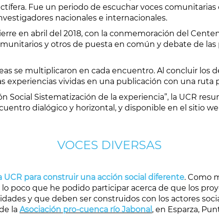
ctífera. Fue un periodo de escuchar voces comunitarias d
nvestigadores nacionales e internacionales.
ierre en abril del 2018, con la conmemoración del Cente
munitarios y otros de puesta en común y debate de las p
deas se multiplicaron en cada encuentro. Al concluir los d
las experiencias vividas en una publicación con una ruta p
ón Social Sistematización de la experiencia”, la UCR resu
entro dialógico y horizontal, y disponible en el sitio w
VOCES DIVERSAS
a UCR para construir una acción social diferente
. Como 
 lo poco que he podido participar acerca de que los pr
dades y que deben ser construidos con los actores soci
de la
Asociación pro-cuenca río Jabonal
, en Esparza, Pun