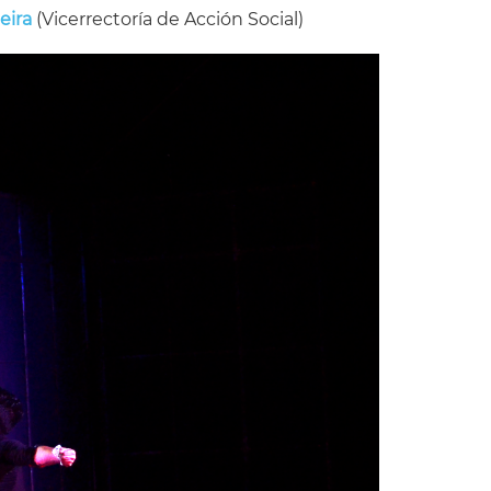
eira
(Vicerrectoría de Acción Social)