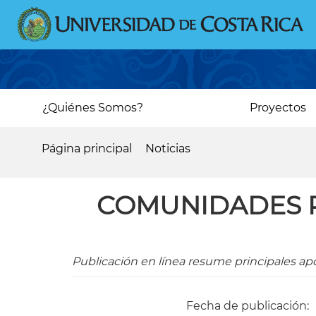
Pasar
al
contenido
principal
Main
¿Quiénes Somos?
Proyectos
navigation
Página principal
Noticias
Sobrescribir
enlaces
COMUNIDADES 
de
ayuda
a
Publicación en línea resume principales apo
la
navegación
Fecha de publicación: