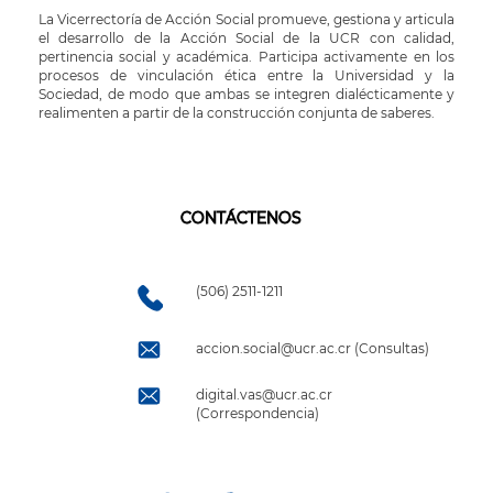
La Vicerrectoría de Acción Social promueve, gestiona y articula
el desarrollo de la Acción Social de la UCR con calidad,
pertinencia social y académica. Participa activamente en los
procesos de vinculación ética entre la Universidad y la
Sociedad, de modo que ambas se integren dialécticamente y
realimenten a partir de la construcción conjunta de saberes.
CONTÁCTENOS
(506) 2511-1211
accion.social@ucr.ac.cr (Consultas)
digital.vas@ucr.ac.cr
(Correspondencia)