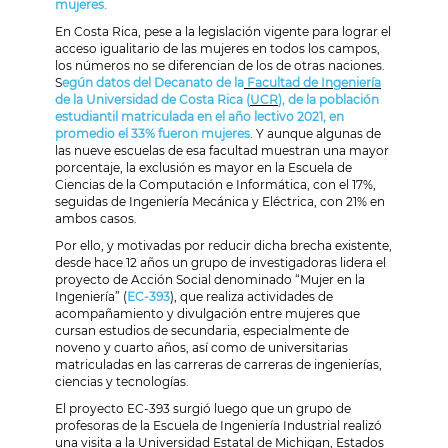
mujeres.
En Costa Rica, pese a la legislación vigente para lograr el
acceso igualitario de las mujeres en todos los campos,
los números no se diferencian de los de otras naciones.
S
egún datos del Decanato de la
Facultad de Ingeniería
de la Universidad de Costa Rica (
UCR
), de la población
estudiantil matriculada en el año lectivo 2021, en
promedio el 33% fueron mujeres
. Y aunque algunas de
las nueve escuelas de esa facultad muestran una mayor
porcentaje, la exclusión es mayor en la Escuela de
Ciencias de la Computación e Informática, con el 17%,
seguidas de Ingeniería Mecánica y Eléctrica, con 21% en
ambos casos.
Por ello, y motivadas por reducir dicha brecha existente,
desde hace 12 años un grupo de investigadoras lidera el
proyecto de Acción Social denominado “Mujer en la
Ingeniería” (
EC-393
), que realiza actividades de
acompañamiento y divulgación entre mujeres que
cursan estudios de secundaria, especialmente de
noveno y cuarto años, así como de universitarias
matriculadas en las carreras de carreras de ingenierías,
ciencias y tecnologías.
El proyecto EC-393 surgió luego que un grupo de
profesoras de la Escuela de Ingeniería Industrial realizó
una visita a la Universidad Estatal de Michigan, Estados