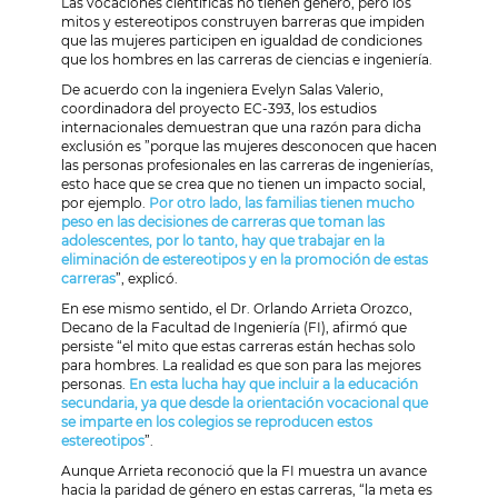
Las vocaciones científicas no tienen género, pero los
mitos y estereotipos construyen barreras que impiden
que las mujeres participen en igualdad de condiciones
que los hombres en las carreras de ciencias e ingeniería.
De acuerdo con la ingeniera Evelyn Salas Valerio,
coordinadora del proyecto EC-393, los estudios
internacionales demuestran que una razón para dicha
exclusión es ”porque las mujeres desconocen que hacen
las personas profesionales en las carreras de ingenierías,
esto hace que se crea que no tienen un impacto social,
por ejemplo.
Por otro lado, las familias tienen mucho
peso en las decisiones de carreras que toman las
adolescentes, por lo tanto, hay que trabajar en la
eliminación de estereotipos y en la promoción de estas
carreras
”, explicó.
En ese mismo sentido, el Dr. Orlando Arrieta Orozco,
Decano de la Facultad de Ingeniería (FI), afirmó que
persiste “el mito que estas carreras están hechas solo
para hombres. La realidad es que son para las mejores
personas.
En esta lucha hay que incluir a la educación
secundaria, ya que desde la orientación vocacional que
se imparte en los colegios se reproducen estos
estereotipos
”.
Aunque Arrieta reconoció que la FI muestra un avance
hacia la paridad de género en estas carreras, “la meta es