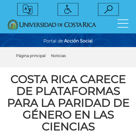
Pasar
al
contenido
principal
Portal de
Acción Social
Página principal
Noticias
Sobrescribir
enlaces
de
ayuda
COSTA RICA CARECE
a
la
DE PLATAFORMAS
navegación
PARA LA PARIDAD DE
GÉNERO EN LAS
CIENCIAS