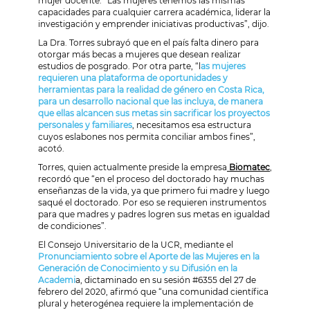
mujer docente. “Las mujeres tenemos las mismas
capacidades para cualquier carrera académica, liderar la
investigación y emprender iniciativas productivas”, dijo.
La Dra. Torres subrayó que en el país falta dinero para
otorgar más becas a mujeres que desean realizar
estudios de posgrado. Por otra parte, “l
as mujeres
requieren una plataforma de oportunidades y
herramientas para la realidad de género en Costa Rica,
para un desarrollo nacional que las incluya, de manera
que ellas alcancen sus metas sin sacrificar los proyectos
personales y familiares
, necesitamos esa estructura
cuyos eslabones nos permita conciliar ambos fines”,
acotó.
Torres, quien actualmente preside la empresa
Biomatec
,
recordó que “en el proceso del doctorado hay muchas
enseñanzas de la vida, ya que primero fui madre y luego
saqué el doctorado. Por eso se requieren instrumentos
para que madres y padres logren sus metas en igualdad
de condiciones”.
El Consejo Universitario de la UCR, mediante el
Pronunciamiento sobre el Aporte de las Mujeres en la
Generación de Conocimiento y su Difusión en la
Academi
a, dictaminado en su sesión #6355 del 27 de
febrero del 2020, afirmó que “una comunidad científica
plural y heterogénea requiere la implementación de