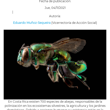
Fecha de publicación:
Jue, 04/11/2021
|
Autoría:
Eduardo Muñoz-Sequeira
(Vicerrectoría de Acción Social)
En Costa Rica existen 700 especies de abejas, responsables de la
polinización en los ecosistemas silvestres, la agricultura y los jardines
domésticos. Debido a acciones humanas su existencia están en la