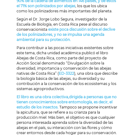
90% de la cadena de alimentos en 146 países, y de éstos
el 71% son polinizados por abejas
, los que los ubica
como los polinizadores más importantes del planeta.
Según el Dr. Jorge Lobo Segura, investigador de la
Escuela de Biología, en Costa Rica pese al discurso
conservacionista
existe poca discusión sobre el declive
de los polinizadores, y no se impulsa una agenda
ambiental para su protección.
Para contribuir a las pocas iniciativas existentes sobre
este tema, dicha unidad académica publicó el libro
Abejas de Costa Rica, como parte del proyecto de
Acción Social denominado “Divulgación sobre la
diversidad, importancia y conservación de las abejas
nativas de Costa Rica” (
ED-3322
), una obra que describe
la biología básica de las abejas, su diversidad y su
contribución a la conservación de los ecosistemas y los
sistemas agroproductivos.
El libro es una obra colectiva,dirigida a personas que no
tienen conocimientos sobre entomología, es decir, el
estudio de los insectos.
Tampoco se propone incentivar
la apicultura, que se refiere a su crianza para la
producción miel. Más bien, el objetivo es que cualquier
persona interesada aprenda sobre la diversidad de las
abejas en el país, su interacción con las flores y cómo
crear entornos desde cada hogar para su conservación.