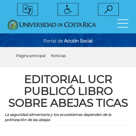
Pasar
al
contenido
principal
Portal de
Acción Social
Página principal
Noticias
Sobrescribir
enlaces
de
ayuda
EDITORIAL UCR
a
la
PUBLICÓ LIBRO
navegación
SOBRE ABEJAS TICAS
La seguridad alimentaria y los ecosistemas dependen de la
polinización de las abejas