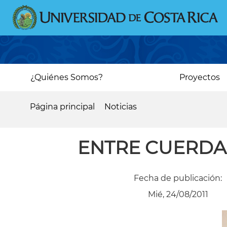
Pasar
al
contenido
principal
Main
¿Quiénes Somos?
Proyectos
navigation
Página principal
Noticias
Sobrescribir
enlaces
ENTRE CUERDAS
de
ayuda
Fecha de publicación:
a
Mié, 24/08/2011
la
navegación