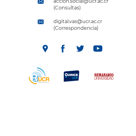
accion.social@ucr.ac.cr
(Consultas)
digital.vas@ucr.ac.cr
(Correspondencia)