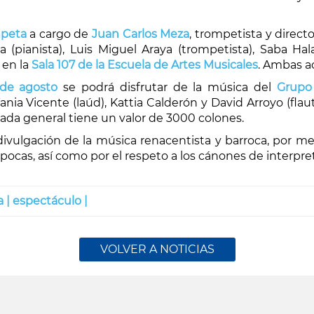
mpeta
a cargo de
Juan Carlos Meza
, trompetista y direct
pianista), Luis Miguel Araya (trompetista), Saba Halab
, en la
Sala 107 de la Escuela de Artes Musicales
. Ambas a
de agosto
se podrá disfrutar de la música del
Grupo
 Tania Vicente (laúd), Kattia Calderón y David Arroyo (fla
trada general tiene un valor de 3000 colones.
ivulgación de la música renacentista y barroca, por me
épocas, así como por el respeto a los cánones de interpr
 |
espectáculo |
VOLVER A NOTICIAS