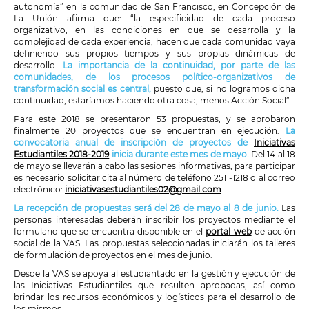
autonomía” en la comunidad de San Francisco, en Concepción de
La Unión afirma que: “la especificidad de cada proceso
organizativo, en las condiciones en que se desarrolla y la
complejidad de cada experiencia, hacen que cada comunidad vaya
definiendo sus propios tiempos y sus propias dinámicas de
desarrollo.
La importancia de la continuidad, por parte de las
comunidades, de los procesos político-organizativos de
transformación social es central,
puesto que, si no logramos dicha
continuidad, estaríamos haciendo otra cosa, menos Acción Social”.
Para este 2018 se presentaron 53 propuestas, y se aprobaron
finalmente 20 proyectos que se encuentran en ejecución.
La
convocatoria anual de inscripción de proyectos de
Iniciativas
Estudiantiles 2018-2019
inicia durante este mes de mayo.
Del 14 al 18
de mayo se llevarán a cabo las sesiones informativas, para participar
es necesario solicitar cita al número de teléfono 2511-1218 o al correo
electrónico:
iniciativasestudiantiles02@gmail.com
La recepción de propuestas será del 28 de mayo al 8 de junio.
Las
personas interesadas deberán inscribir los proyectos mediante el
formulario que se encuentra disponible en el
portal web
de acción
social de la VAS. Las propuestas seleccionadas iniciarán los talleres
de formulación de proyectos en el mes de junio.
Desde la VAS se apoya al estudiantado en la gestión y ejecución de
las Iniciativas Estudiantiles que resulten aprobadas, así como
brindar los recursos económicos y logísticos para el desarrollo de
los mismos.