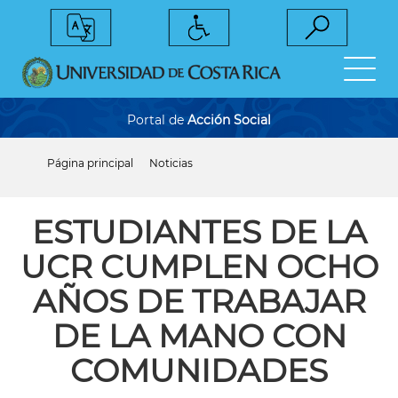
Pasar
al
contenido
principal
Portal de
Acción Social
Página principal
Noticias
Sobrescribir
enlaces
de
ayuda
ESTUDIANTES DE LA
a
la
UCR CUMPLEN OCHO
navegación
AÑOS DE TRABAJAR
DE LA MANO CON
COMUNIDADES