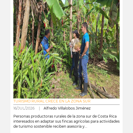
TURISMO RURAL CRECE EN LA ZONA SUR
16/JUL/2026 |
Alfredo Villalobos Jiménez
Personas productoras rurales de la zona sur de Costa Rica
interesados en adaptar sus fincas agrícolas para actividades
de turismo sostenible reciben asesoría y...