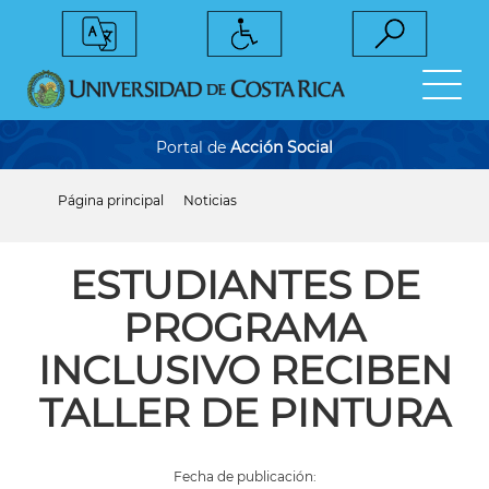
Pasar
al
contenido
principal
Portal de
Acción Social
Página principal
Noticias
Sobrescribir
enlaces
de
ayuda
ESTUDIANTES DE
a
la
PROGRAMA
navegación
INCLUSIVO RECIBEN
TALLER DE PINTURA
Fecha de publicación: