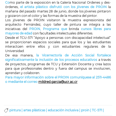
Co
mo parte de la exposición en la Galería Nacional Ordenes y des-
órdenes,
el artista plástico disfrutó con los jóvenes de PROIN
la
mañana del pasado martes 28 de junio, donde los jóvenes pintaron
y gozaron con el color y las formas de la muestra del pintor.
Los jóvenes de PROIN visitaron la muestra expresionista del
arquitecto Fernández, cuyo taller de pintura se integra a las
iniciativas del
PROIN
, Programa que
brinda
cursos libres para
mayores de edad
con facultades intelectuales diferentes.
Desde el TCU-571 “Apoyo a personas con discapacidad intelectual”
se proporcionan espacios sociales para que los y las estudiantes
interactúen entre ellos y con estudiantes regulares de la
Universidad.
De esa manera,
la Vicerrectoría de Acción Social fortalece
significativamente la inclusión de los procesos educativos
a través
de proyectos, programas de TCU y Extensión Docente y crea lazos
para que profesionales dentro y fuera del campus se involucren,
aprendan y colaboren
.
Para mayor información sobre el PROIN comuníquese al 2511-4486
o mediante el correo
mildred.garcia@ucr.ac.cr
pintura |
artes plásticas |
educación inclusiva |
proin |
TC-571 |