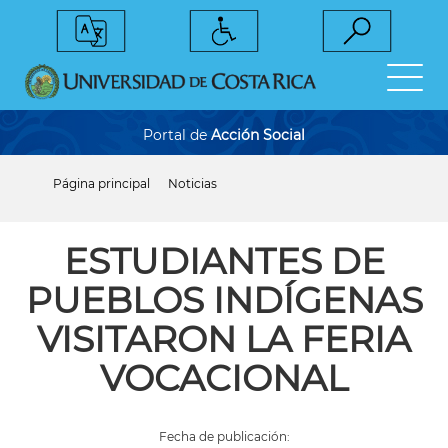
Pasar
al
contenido
principal
Portal de
Acción Social
Página principal
Noticias
Sobrescribir
enlaces
de
ayuda
ESTUDIANTES DE
a
la
PUEBLOS INDÍGENAS
navegación
VISITARON LA FERIA
VOCACIONAL
Fecha de publicación: