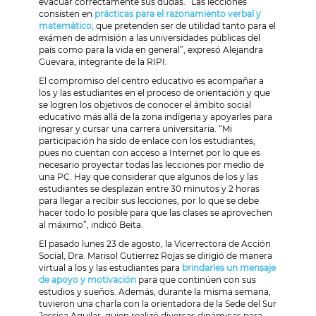
evacuar correctamente sus dudas. ”Las lecciones
consisten en
prácticas para el razonamiento verbal y
matemático,
que pretenden ser de utilidad tanto para el
exámen de admisión a las universidades públicas del
país como para la vida en general”, expresó Alejandra
Guevara, integrante de la RIPI.
El compromiso del centro educativo es acompañar a
los y las estudiantes en el proceso de orientación y que
se logren los objetivos de conocer el ámbito social
educativo más allá de la zona indígena y apoyarles para
ingresar y cursar una carrera universitaria. “Mi
participación ha sido de enlace con los estudiantes,
pues no cuentan con acceso a Internet por lo que es
necesario proyectar todas las lecciones por medio de
una PC. Hay que considerar que algunos de los y las
estudiantes se desplazan entre 30 minutos y 2 horas
para llegar a recibir sus lecciones, por lo que se debe
hacer todo lo posible para que las clases se aprovechen
al máximo”, indicó Beita.
El pasado lunes 23 de agosto, la Vicerrectora de Acción
Social, Dra. Marisol Gutierrez Rojas se dirigió de manera
virtual a los y las estudiantes para
brindarles un mensaje
de apoyo y motivación
para que continúen con sus
estudios y sueños. Además, durante la misma semana,
tuvieron una charla con la orientadora de la Sede del Sur
Jessica Aguilar, quien realizó diversas dinámicas para