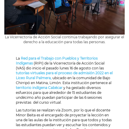
La Vicerrectoría de Acción Social continúa trabajando por asegurar el
derecho a la educación para todas las personas.
La
Red para el Trabajo con Pueblos y Territorios
Indígenas
(RIPI) de la Vicerrectoría de Acción Social
(VAS) dio inicio el pasado lunes 16 de agosto con las
tutorías virtuales para el proceso de admisión 2022 en el
Liceo Rural Palmera,
ubicado en la comunidad de Bajo
Chirripó en Matina, Limón. Esta institución pertenece al
territorio indígena Cabécar
y ha gestado diversos
esfuerzos para que alrededor de 15 estudiantes de
undécimo año puedan participar de las 6 sesiones
previstas del curso virtual.
Las tutorías se realizan vía Zoom, por lo que el docente
Minor Beita es el encargado de proyectar la lección en
una de las aulas de la institución para que todos y todas
las estudiantes puedan ver y escuchar los contenidos y