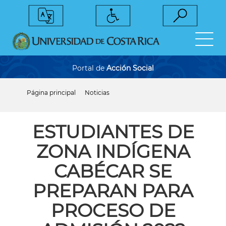
Pasar
al
contenido
principal
Portal de
Acción Social
Página principal
Noticias
Sobrescribir
enlaces
de
ayuda
ESTUDIANTES DE
a
la
ZONA INDÍGENA
navegación
CABÉCAR SE
PREPARAN PARA
PROCESO DE