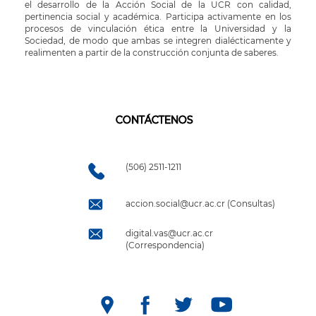
el desarrollo de la Acción Social de la UCR con calidad,
pertinencia social y académica. Participa activamente en los
procesos de vinculación ética entre la Universidad y la
Sociedad, de modo que ambas se integren dialécticamente y
realimenten a partir de la construcción conjunta de saberes.
CONTÁCTENOS
(506) 2511-1211
accion.social@ucr.ac.cr (Consultas)
digital.vas@ucr.ac.cr
(Correspondencia)