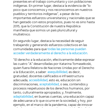
presentes en el trabajo comunitario y con poblaciones
indígenas. En primer lugar, destaca la evidencia de “lo
poco que conocemos y nos reconocemos en nuestros
pueblos y territorios indígenas”, a pesar de los
importantes esfuerzos universitarios y nacionales que se
han gestado con estos propósitos, pues no es sino hasta
2015, que la Constitución de nuestra República
manifiesta que somos un país pluricultural y
multiétnico.
En segundo lugar, destaca la necesidad de seguir
trabajando y generando esfuerzos colectivos en las
comunidades para que
todas las personas puedan
acceder verdaderamente al derecho a la educación.
“El derecho a la educación, efectivamente debe expresar
las cuatro “A” desarrolladas por Katarina Tomasekvski,
quien fuera Relatora de Naciones Unidas por el Derecho
a la Educación, a saber:
asequiblilidad,
es decir,
gratuidad, docentes calificados e infraestructura
adecuada;
accesibilidad
, esto es, educación sin
discriminaciones;
aceptabilidad
, o sea, contenidos y
procesos respetuosos de los derechos humanos, por
tanto, culturalmente apropiados; y, finalmente,
adaptabilidad
, en buenas cuentas, una educación capaz
de adecuarse a lo que ocurre en la sociedad, y hoy, por
ejemplo, en el marco de la pandemia, capaz de innovar