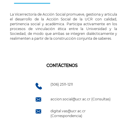
La Vicerrectoría de Acción Social promueve, gestiona y articula
el desarrollo de la Acción Social de la UCR con calidad,
pertinencia social y académica. Participa activamente en los
procesos de vinculación ética entre la Universidad y la
Sociedad, de modo que ambas se integren dialécticamente y
realimenten a partir de la construcción conjunta de saberes.
CONTÁCTENOS
(506) 2511-1211
accion.social@ucr.ac.cr (Consultas)
digital.vas@ucr.ac.cr
(Correspondencia)