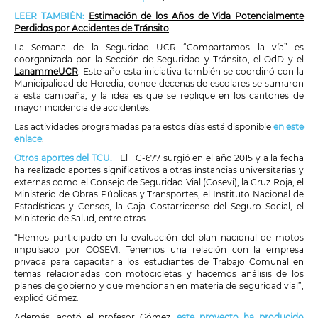
LEER TAMBIÉN:
Estimación de los Años de Vida Potencialmente
Perdidos por Accidentes de Tránsito
La Semana de la Seguridad UCR “Compartamos la vía” es
coorganizada por la Sección de Seguridad y Tránsito, el OdD y el
LanammeUCR
. Este año esta iniciativa también se coordinó con la
Municipalidad de Heredia, donde decenas de escolares se sumaron
a esta campaña, y la idea es que se replique en los cantones de
mayor incidencia de accidentes.
Las actividades programadas para estos días está disponible
en este
enlace
.
Otros aportes del TCU.
El TC-677 surgió en el año 2015 y a la fecha
ha realizado aportes significativos a otras instancias universitarias y
externas como el Consejo de Seguridad Vial (Cosevi), la Cruz Roja, el
Ministerio de Obras Públicas y Transportes, el Instituto Nacional de
Estadísticas y Censos, la Caja Costarricense del Seguro Social, el
Ministerio de Salud, entre otras.
“Hemos participado en la evaluación del plan nacional de motos
impulsado por COSEVI. Tenemos una relación con la empresa
privada para capacitar a los estudiantes de Trabajo Comunal en
temas relacionadas con motocicletas y hacemos análisis de los
planes de gobierno y que mencionan en materia de seguridad vial”,
explicó Gómez.
Además, acotó el profesor Gómez,
este proyecto ha producido