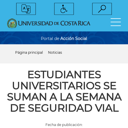
Pasar
al
contenido
principal
Portal de
Acción Social
Página principal
Noticias
Sobrescribir
enlaces
de
ayuda
ESTUDIANTES
a
la
UNIVERSITARIOS SE
navegación
SUMAN A LA SEMANA
DE SEGURIDAD VIAL
Fecha de publicación: