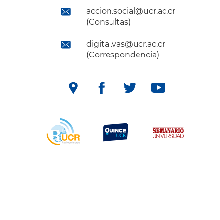
accion.social@ucr.ac.cr
(Consultas)
digital.vas@ucr.ac.cr
(Correspondencia)