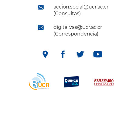
accion.social@ucr.ac.cr
(Consultas)
digital.vas@ucr.ac.cr
(Correspondencia)