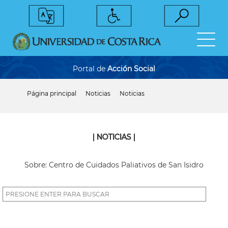
Pasar
al
contenido
principal
Portal de
Acción Social
Página principal
Noticias
Noticias
Sobrescribir
enlaces
de
ayuda
a
| NOTICIAS |
la
navegación
Sobre: Centro de Cuidados Paliativos de San Isidro