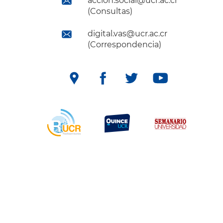
accion.social@ucr.ac.cr
(Consultas)
digital.vas@ucr.ac.cr
(Correspondencia)