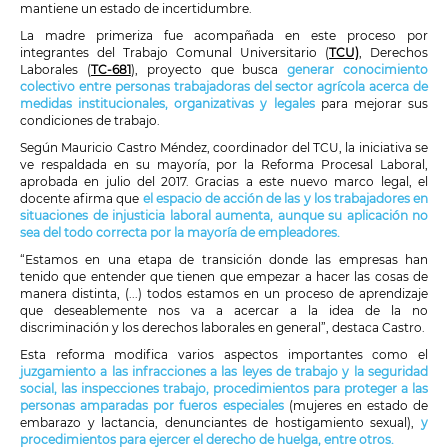
mantiene un estado de incertidumbre.
La madre primeriza fue acompañada en este proceso por
integrantes del Trabajo Comunal Universitario (
TCU)
, Derechos
Laborales (
TC-681
), proyecto que busca
generar conocimiento
colectivo entre personas trabajadoras del sector agrícola acerca de
medidas institucionales, organizativas y legales
para mejorar sus
condiciones de trabajo.
Según Mauricio Castro Méndez, coordinador del TCU, la iniciativa se
ve respaldada en su mayoría, por la Reforma Procesal Laboral,
aprobada en julio del 2017. Gracias a este nuevo marco legal, el
docente afirma que
el espacio de acción de las y los trabajadores en
situaciones de injusticia laboral aumenta, aunque su aplicación no
sea del todo correcta por la mayoría de empleadores.
“Estamos en una etapa de transición donde las empresas han
tenido que entender que tienen que empezar a hacer las cosas de
manera distinta, (...) todos estamos en un proceso de aprendizaje
que deseablemente nos va a acercar a la idea de la no
discriminación y los derechos laborales en general”, destaca Castro.
Esta reforma modifica varios aspectos importantes como el
juzgamiento a las infracciones a las leyes de trabajo y la seguridad
social, las inspecciones trabajo, procedimientos para proteger a las
personas amparadas por fueros especiales
(mujeres en estado de
embarazo y lactancia, denunciantes de hostigamiento sexual),
y
procedimientos para ejercer el derecho de huelga, entre otros.