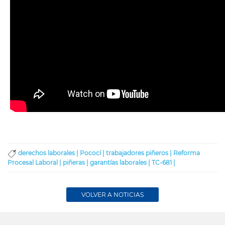
derechos laborales |
Pococí |
trabajadores piñeros |
Reforma
Procesal Laboral |
piñeras |
garantías laborales |
TC-681 |
VOLVER A NOTICIAS