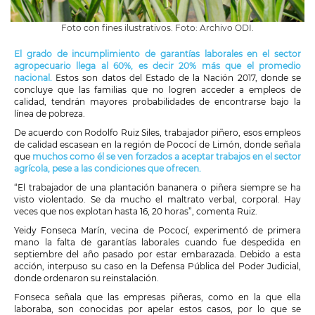
Foto con fines ilustrativos. Foto: Archivo ODI.
El grado de incumplimiento de garantías laborales en el sector
agropecuario llega al 60%, es decir 20% más que el promedio
nacional.
Estos son datos del Estado de la Nación 2017, donde se
concluye que las familias que no logren acceder a empleos de
calidad, tendrán mayores probabilidades de encontrarse bajo la
línea de pobreza.
De acuerdo con Rodolfo Ruiz Siles, trabajador piñero, esos empleos
de calidad escasean en la región de Pococí de Limón, donde señala
que
muchos como él se ven forzados a aceptar trabajos en el sector
agrícola, pese a las condiciones que ofrecen.
“El trabajador de una plantación bananera o piñera siempre se ha
visto violentado. Se da mucho el maltrato verbal, corporal. Hay
veces que nos explotan hasta 16, 20 horas”, comenta Ruiz.
Yeidy Fonseca Marín, vecina de Pococí, experimentó de primera
mano la falta de garantías laborales cuando fue despedida en
septiembre del año pasado por estar embarazada. Debido a esta
acción, interpuso su caso en la Defensa Pública del Poder Judicial,
donde ordenaron su reinstalación.
Fonseca señala que las empresas piñeras, como en la que ella
laboraba, son conocidas por apelar estos casos, por lo que se