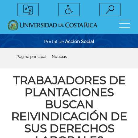
Pasar
al
contenido
principal
Portal de
Acción Social
Página principal
Noticias
Sobrescribir
enlaces
de
ayuda
TRABAJADORES DE
a
la
PLANTACIONES
navegación
BUSCAN
REIVINDICACIÓN DE
SUS DERECHOS