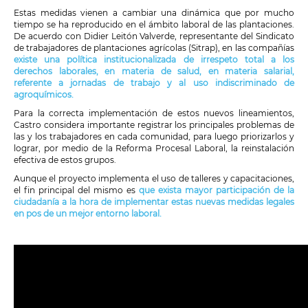
Estas medidas vienen a cambiar una dinámica que por mucho
tiempo se ha reproducido en el ámbito laboral de las plantaciones.
De acuerdo con Didier Leitón Valverde, representante del Sindicato
de trabajadores de plantaciones agrícolas (Sitrap), en las compañías
existe una política institucionalizada de irrespeto total a los
derechos laborales, en materia de salud, en materia salarial,
referente a jornadas de trabajo y al uso indiscriminado de
agroquímicos.
Para la correcta implementación de estos nuevos lineamientos,
Castro considera importante registrar los principales problemas de
las y los trabajadores en cada comunidad, para luego priorizarlos y
lograr, por medio de la Reforma Procesal Laboral, la reinstalación
efectiva de estos grupos.
Aunque el proyecto implementa el uso de talleres y capacitaciones,
el fin principal del mismo es
que exista mayor participación de la
ciudadanía a la hora de implementar estas nuevas medidas legales
en pos de un mejor entorno laboral.