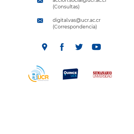
accion.social@ucr.ac.cr
(Consultas)
digital.vas@ucr.ac.cr
(Correspondencia)