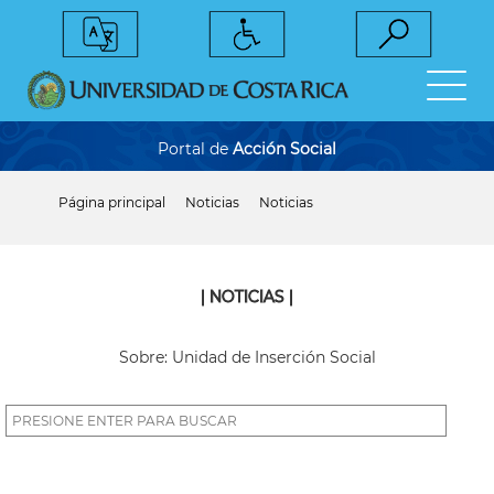
Pasar
al
contenido
principal
Portal de
Acción Social
Página principal
Noticias
Noticias
Sobrescribir
enlaces
de
ayuda
a
| NOTICIAS |
la
navegación
Sobre: Unidad de Inserción Social