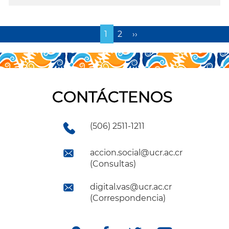
Página
1
Page
2
Siguiente
››
actual
página
CONTÁCTENOS
(506) 2511-1211
accion.social@ucr.ac.cr
(Consultas)
digital.vas@ucr.ac.cr
(Correspondencia)