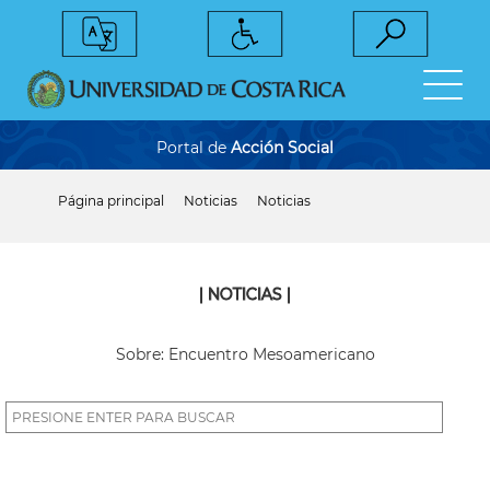
Pasar
al
contenido
principal
Portal de
Acción Social
Página principal
Noticias
Noticias
Sobrescribir
enlaces
de
ayuda
a
| NOTICIAS |
la
navegación
Sobre: Encuentro Mesoamericano