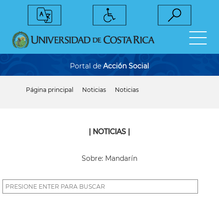
Pasar
al
contenido
principal
Portal de
Acción Social
Página principal
Noticias
Noticias
Sobrescribir
enlaces
de
ayuda
a
| NOTICIAS |
la
navegación
Sobre: Mandarín