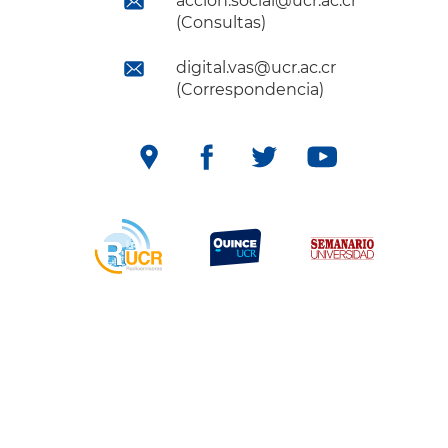
accion.social@ucr.ac.cr
(Consultas)
digital.vas@ucr.ac.cr
(Correspondencia)