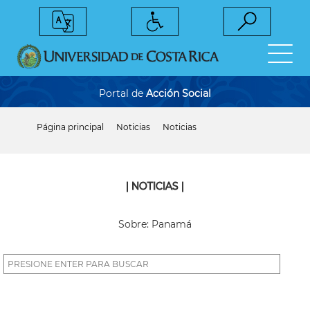
Pasar
al
contenido
principal
Portal de
Acción Social
Página principal
Noticias
Noticias
Sobrescribir
enlaces
de
ayuda
a
| NOTICIAS |
la
navegación
Sobre: Panamá