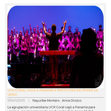
UCR CORAL VIAJA A PANAMÁ A PARTICIPAR EN ÓPERA DE
VERDI
11/NOV/2013 |
Nayuribe Montero
,
Anna Orozco
La agrupación universitaria UCR Coral viajó a Panamá para