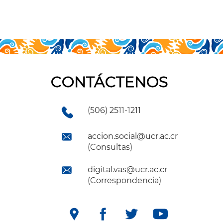
CONTÁCTENOS
(506) 2511-1211
accion.social@ucr.ac.cr
(Consultas)
digital.vas@ucr.ac.cr
(Correspondencia)