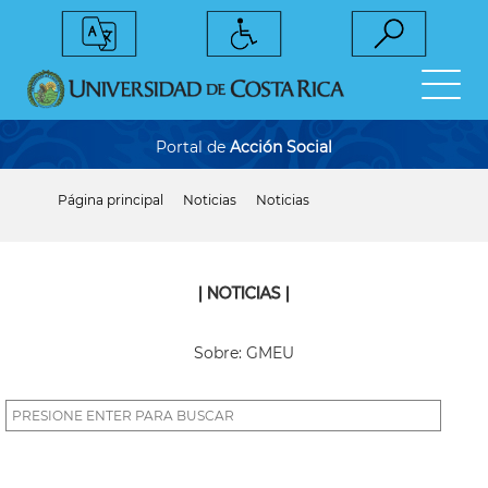
Pasar
al
contenido
principal
Portal de
Acción Social
Página principal
Noticias
Noticias
Sobrescribir
enlaces
de
ayuda
a
| NOTICIAS |
la
navegación
Sobre: GMEU