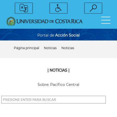
Pasar
al
contenido
principal
Portal de
Acción Social
Página principal
Noticias
Noticias
Sobrescribir
enlaces
de
ayuda
a
| NOTICIAS |
la
navegación
Sobre: Pacífico Central