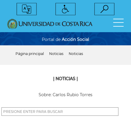
Pasar
al
contenido
principal
Portal de
Acción Social
Página principal
Noticias
Noticias
Sobrescribir
enlaces
de
ayuda
a
| NOTICIAS |
la
navegación
Sobre: Carlos Rubio Torres