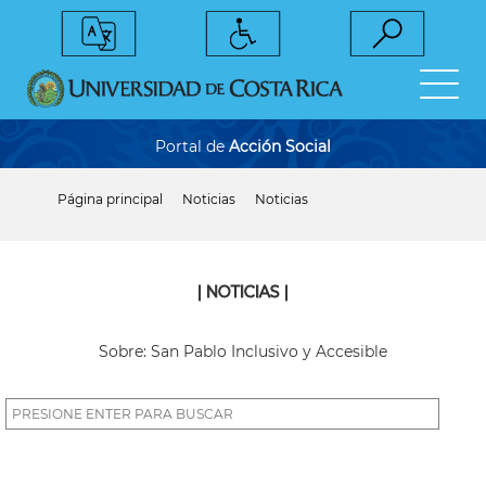
Pasar
al
contenido
principal
Portal de
Acción Social
Página principal
Noticias
Noticias
Sobrescribir
enlaces
de
ayuda
a
| NOTICIAS |
la
navegación
Sobre: San Pablo Inclusivo y Accesible