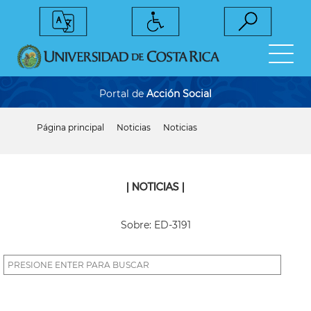
Pasar
al
contenido
principal
Portal de
Acción Social
Página principal
Noticias
Noticias
Sobrescribir
enlaces
de
ayuda
a
| NOTICIAS |
la
navegación
Sobre: ED-3191