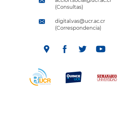
accion.social@ucr.ac.cr
(Consultas)
digital.vas@ucr.ac.cr
(Correspondencia)