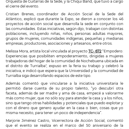
Orquesta de Guitarras de la Sede, y la Chiqui Band, que tuvo a cargo
el cierre del evento.
Cristian Brenes, coordinador de Acción Social de la Sede del
Atlántico, explicó que durante la Expo, se dieron a conocer los 46
proyectos de acción social que desarrolla la sede en conjunto con
las comunidades. Estas iniciativas, según dijo, trabajan con distintas
poblaciones, incluyendo niñas, niños, personas adultas mayores,
grupos de mujeres, comunidades indígenas, pequeñas y medianas
empresas, productores, asociaciones y artesanos, entre otros.
Melissa Mora, artista local vinculada al proyecto
TC- 672
“Empodero:
Experiencias que posibiliten empoderamiento, dirigidas a mujeres
trabajadoras del hogar de la comunidad de Nochebuena ubicada en
el distrito de Turrialba", expuso en la feria su trabajo y celebró la
iniciativa, e indicó que espera que la Universidad y la comunidad de
Turrialba siga desarrollando espacios de este tipo.
Además comentó que vincularse a la iniciativa universitaria le
permitió darse cuenta de su propio talento, “yo descubrí otra
faceta, además de ser madre y ama de casa, empecé a valorarme
más como mujer, que no sólo soy para atender la casa y a los niños,
sino que tengo otras habilidades y potenciales que puedo explotar y
con el dinero que genero ayudar en la casa o bien, cosas que yo
misma necesito, para tener un poco de independencia”.
Marjorie Jiménez Castro, Vicerrectora de Acción Social, comentó
que el evento se realiza en el marco del 50 aniversario de la