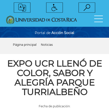
Pasar
al
contenido
principal
Portal de
Acción Social
Página principal
Noticias
Sobrescribir
enlaces
de
ayuda
EXPO UCR LLENÓ DE
a
la
COLOR, SABOR Y
navegación
ALEGRÍA PARQUE
TURRIALBEÑO
Fecha de publicación: