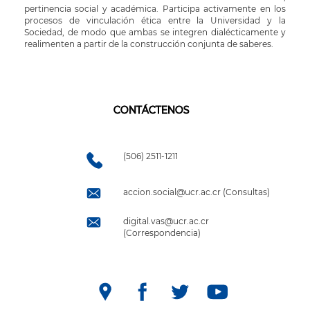
pertinencia social y académica. Participa activamente en los
procesos de vinculación ética entre la Universidad y la
Sociedad, de modo que ambas se integren dialécticamente y
realimenten a partir de la construcción conjunta de saberes.
CONTÁCTENOS
(506) 2511-1211
accion.social@ucr.ac.cr (Consultas)
digital.vas@ucr.ac.cr
(Correspondencia)