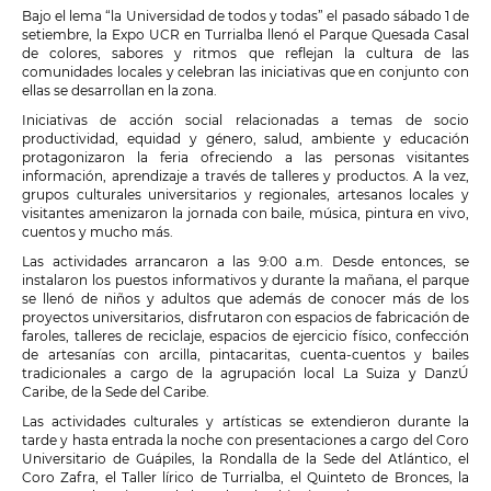
Bajo el lema “la Universidad de todos y todas” el pasado sábado 1 de
setiembre, la Expo UCR en Turrialba llenó el Parque Quesada Casal
de colores, sabores y ritmos que reflejan la cultura de las
comunidades locales y celebran las iniciativas que en conjunto con
ellas se desarrollan en la zona.
Iniciativas de acción social relacionadas a temas de socio
productividad, equidad y género, salud, ambiente y educación
protagonizaron la feria ofreciendo a las personas visitantes
información, aprendizaje a través de talleres y productos. A la vez,
grupos culturales universitarios y regionales, artesanos locales y
visitantes amenizaron la jornada con baile, música, pintura en vivo,
cuentos y mucho más.
Las actividades arrancaron a las 9:00 a.m. Desde entonces, se
instalaron los puestos informativos y durante la mañana, el parque
se llenó de niños y adultos que además de conocer más de los
proyectos universitarios, disfrutaron con espacios de fabricación de
faroles, talleres de reciclaje, espacios de ejercicio físico, confección
de artesanías con arcilla, pintacaritas, cuenta-cuentos y bailes
tradicionales a cargo de la agrupación local La Suiza y DanzÚ
Caribe, de la Sede del Caribe.
Las actividades culturales y artísticas se extendieron durante la
tarde y hasta entrada la noche con presentaciones a cargo del Coro
Universitario de Guápiles, la Rondalla de la Sede del Atlántico, el
Coro Zafra, el Taller lírico de Turrialba, el Quinteto de Bronces, la