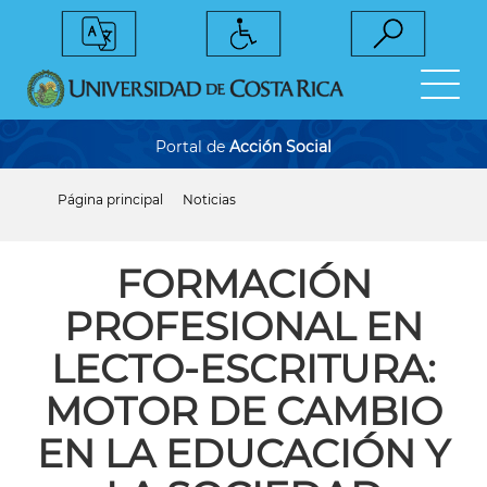
Pasar
al
contenido
principal
Portal de
Acción Social
Página principal
Noticias
Sobrescribir
enlaces
de
ayuda
FORMACIÓN
a
la
PROFESIONAL EN
navegación
LECTO-ESCRITURA:
MOTOR DE CAMBIO
EN LA EDUCACIÓN Y