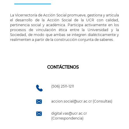
La Vicerrectoría de Acción Social promueve, gestiona y articula
el desarrollo de la Acción Social de la UCR con calidad,
pertinencia social y académica. Participa activamente en los
procesos de vinculación ética entre la Universidad y la
Sociedad, de modo que ambas se integren dialécticamente y
realimenten a partir de la construcción conjunta de saberes.
CONTÁCTENOS
(506) 2511-1211
accion.social@ucr.ac.cr (Consultas)
digital.vas@ucr.ac.cr
(Correspondencia)