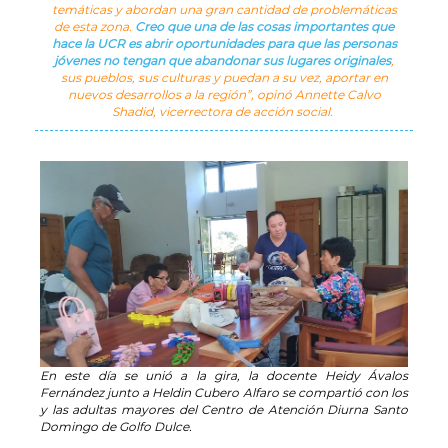
temáticas y abordan una gran cantidad de problemáticas
de esta zona.
Creo que una de las cosas importantes que
hace la UCR es abrir oportunidades para que las personas
jóvenes no tengan que abandonar sus lugares originales
,
sus pueblos, sus culturas y puedan a su vez, aportar en
nuevos desarrollos a la región”, opinó Annette Calvo
Shadid, vicerrectora de acción social.
En este día se unió a la gira, la docente Heidy Ávalos
Fernández junto a Heldin Cubero Alfaro se compartió con los
y las adultas mayores del Centro de Atención Diurna Santo
Domingo de Golfo Dulce.