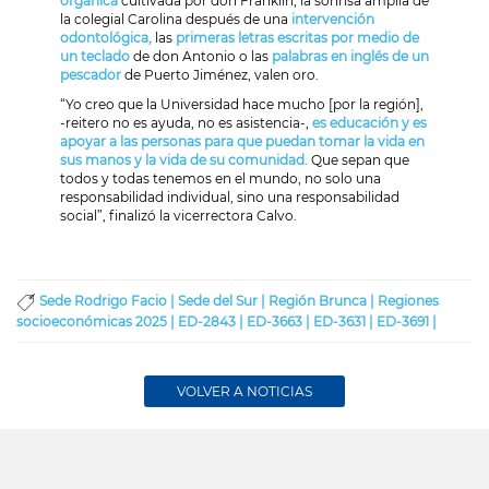
orgánica
cultivada por don Franklin; la sonrisa amplia de
la colegial Carolina después de una
intervención
odontológica,
las
primeras letras escritas por medio de
un teclado
de don Antonio o las
palabras en inglés de un
pescador
de Puerto Jiménez, valen oro.
“Yo creo que la Universidad hace mucho [por la región],
-reitero no es ayuda, no es asistencia-,
es educación y es
apoyar a las personas para que puedan tomar la vida en
sus manos y la vida de su comunidad.
Que sepan que
todos y todas tenemos en el mundo, no solo una
responsabilidad individual, sino una responsabilidad
social”, finalizó la vicerrectora Calvo.
Sede Rodrigo Facio |
Sede del Sur |
Región Brunca |
Regiones
socioeconómicas 2025 |
ED-2843 |
ED-3663 |
ED-3631 |
ED-3691 |
VOLVER A NOTICIAS