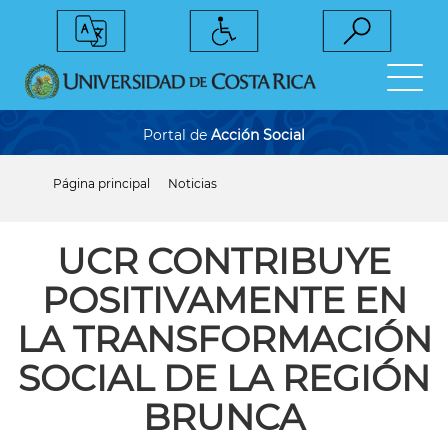
Pasar
al
contenido
principal
Portal de
Acción Social
Página principal
Noticias
Sobrescribir
enlaces
de
ayuda
UCR CONTRIBUYE
a
la
POSITIVAMENTE EN
navegación
LA TRANSFORMACIÓN
SOCIAL DE LA REGIÓN
BRUNCA