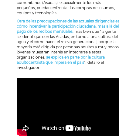
comunitarios (Asadas), especialmente los más
pequeños, puedan enfrentar las compras de insumos,
equipos y tecnologías.
Otra de las preocupaciones de las actuales dirigencias es
cómo incentivar la participación ciudadana, más allá del
pago de los recibos mensuales,
más bien que “la gente
se identifique con las Asadas, en torno a una cultura del
agua y el cómo hacer el relevo generacional, porque la
mayoría está dirigida por personas adultas y muy pocos
jóvenes muestran interés en integrarse a estas
organizaciones,
se explica en parte por la cultura
adultocentrista que impera en el país
”, detalló el
investigador.