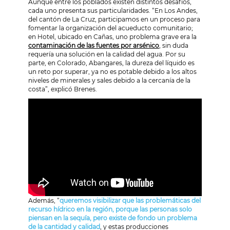
Aunque entre los poblados existen distintos desafíos,
cada uno presenta sus particularidades. “En Los Andes,
del cantón de La Cruz, participamos en un proceso para
fomentar la organización del acueducto comunitario;
en Hotel, ubicado en Cañas, uno problema grave era la
contaminación de las fuentes por arsénico
, sin duda
requería una solución en la calidad del agua. Por su
parte, en Colorado, Abangares, la dureza del líquido es
un reto por superar, ya no es potable debido a los altos
niveles de minerales y sales debido a la cercanía de la
costa”, explicó Brenes.
Además, “
queremos visibilizar que las problemáticas del
recurso hídrico en la región, porque las personas solo
piensan en la sequía, pero existe de fondo un problema
de la cantidad y calidad
, y estas producciones