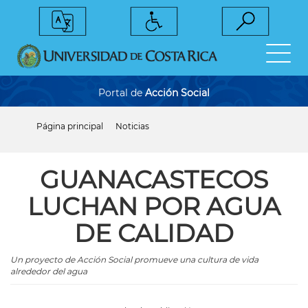
Pasar
al
contenido
principal
Portal de
Acción Social
Página principal
Noticias
Sobrescribir
enlaces
de
ayuda
GUANACASTECOS
a
la
LUCHAN POR AGUA
navegación
DE CALIDAD
Un proyecto de Acción Social promueve una cultura de vida
alrededor del agua