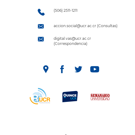
(506) 2511-1211
accion.social@ucr.ac.cr (Consultas)
digital.vas@ucr.ac.cr
(Correspondencia)