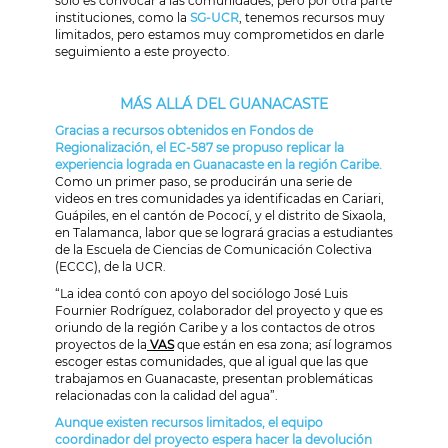
solo es convocar a las comunidades; pero por otra parte
instituciones, como la
SG-UCR
, tenemos recursos muy
limitados, pero estamos muy comprometidos en darle
seguimiento a este proyecto.
MÁS ALLÁ DEL GUANACASTE
Gracias a recursos obtenidos en Fondos de
Regionalización, el EC-587 se propuso replicar la
experiencia lograda en Guanacaste en la región Caribe.
Como un primer paso, se producirán una serie de
videos en tres comunidades ya identificadas en Cariari,
Guápiles, en el cantón de Pococí, y el distrito de Sixaola,
en Talamanca, labor que se logrará gracias a estudiantes
de la Escuela de Ciencias de Comunicación Colectiva
(ECCC), de la UCR.
“La idea contó con apoyo del sociólogo José Luis
Fournier Rodríguez, colaborador del proyecto y que es
oriundo de la región Caribe y a los contactos de otros
proyectos de la
VAS
que están en esa zona; así logramos
escoger estas comunidades, que al igual que las que
trabajamos en Guanacaste, presentan problemáticas
relacionadas con la calidad del agua”.
Aunque existen recursos limitados, el equipo
coordinador del proyecto espera hacer la devolución