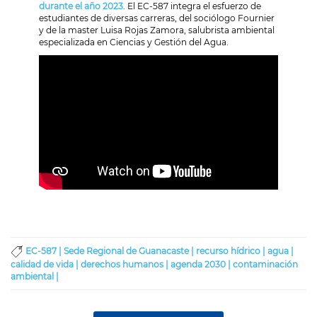
durante el año 2023
. El EC-587 integra el esfuerzo de
estudiantes de diversas carreras, del sociólogo Fournier
y de la master Luisa Rojas Zamora, salubrista ambiental
especializada en Ciencias y Gestión del Agua.
EC-587 |
Sede Regional de Guanacaste |
recurso hídrico |
agua |
calidad de vida |
derechos humanos |
agenda 2030 |
contaminación
ambiental |