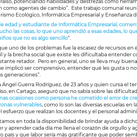
araíso, potenciando habilidades y destrezas como herrami
n como agentes de cambio”. Este trabajo comunal reunió
ismo Ecológico, Informática Empresarial y Enseñanza de
e edad y estudiante de Informática Empresarial, coment
cho las cosas, lo que uno aprendió a esas edades, lo que
ños que no es algo sencillo
”.
ue uno de los problemas fue la escasez de recursos en es
cil y la brecha social que existe les dificultaba entender
bastante retador. Pero en general, uno se lleva muy buena
que implicó ser comprensivo, entender qué les gusta o 
as generaciones”.
ía Ángel Guerra Rodríguez, de 23 años y quien cursa el t
so, en Cartago, aseguró que no sabía sobre las dificulta
nas ocasiones como persona he cometido el error de cr
zonas vulnerables
, como lo son las diversas escuelas en l
l esfuerzo que realizan los docentes y el personal admini
os en toda la disponibilidad de brindar ayuda a dichos
er y aprender cada día me llena el corazón de orgullo y a
o país y que labor sería más gratificante que poder sem