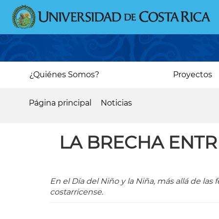
Pasar
al
contenido
principal
Main
¿Quiénes Somos?
Proyectos
navigation
Página principal
Noticias
Sobrescribir
enlaces
LA BRECHA ENTR
de
ayuda
a
En el Día del Niño y la Niña, más allá de las
la
costarricense.
navegación