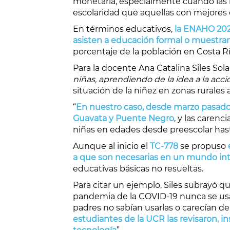
monetaria, especialmente cuando las m
escolaridad que aquellas con mejores
En términos educativos,
la ENAHO 2022
asisten a educación formal o muestran
porcentaje de la población en Costa Ri
Para la docente Ana Catalina Siles Sol
niñas, aprendiendo de la idea a la acci
situación de la niñez en zonas rurales
“
En nuestro caso, desde marzo pasado 
Guavata y Puente Negro
, y las carenc
niñas en edades desde preescolar hast
Aunque al inicio el
TC-778
se propuso
a que son necesarias en un mundo int
educativas básicas no resueltas.
Para citar un ejemplo, Siles subrayó
pandemia de la COVID-19 nunca se usaro
padres no sabían usarlas o carecían d
estudiantes de la UCR las revisaron, i