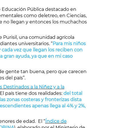
de Educación Pública destacado en
ementales como deletreo, en Ciencias,
que no llegan y entonces los muchachos
e Purisil, una comunidad agrícola
diantes universitarios. “
Para mis niños
 cada vez que llegan los reciben con
na gran ayuda, ya que en mi caso
 de gente tan buena, pero que carecen
s del país”.
 Destinados a la Niñez y a la
El país tiene dos realidades:
del
total
as zonas costeras y fronterizas dista
escendientes apenas llega al 4% y 2%,
enores de edad. El “
Índice de
OBINA
), elaborado por el Ministerio de