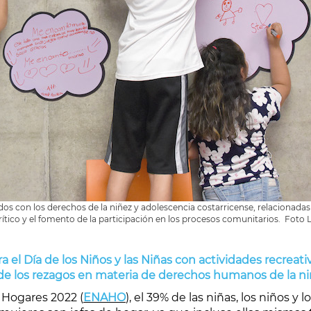
os con los derechos de la niñez y adolescencia costarricense, relacionadas 
tico y el fomento de la participación en los procesos comunitarios. Foto
el Día de los Niños y las Niñas con actividades recreativ
onde los rezagos en materia de derechos humanos de la ni
 Hogares 2022 (
ENAHO
), el 39% de las niñas, los niños y