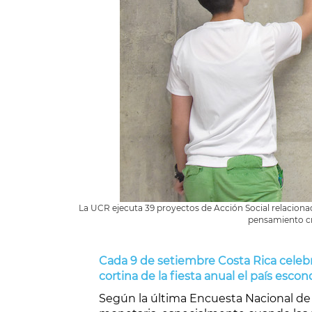
La UCR ejecuta 39 proyectos de Acción Social relacionad
pensamiento crí
Cada 9 de setiembre Costa Rica celebra 
cortina de la fiesta anual el país esc
Según la última Encuesta Nacional de