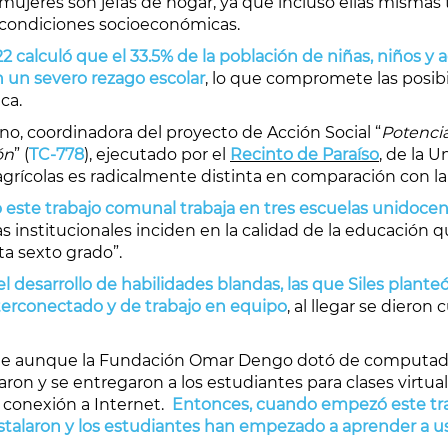
ujeres son jefas de hogar, ya que incluso ellas mismas
 condiciones socioeconómicas.
 calculó que el 33.5% de la población de niñas, niños y a
 un severo rezago escolar
, lo que compromete las posibi
ca.
ano, coordinadora del proyecto de Acción Social “
Potencia
ón
” (
TC-778
), ejecutado por el
Recinto de Paraíso
, de la U
 agrícolas es radicalmente distinta en comparación con la
este trabajo comunal trabaja en tres escuelas unidocent
ias institucionales inciden en la calidad de la educación
a sexto grado”.
el desarrollo de habilidades blandas, las que Siles pla
erconectado y de trabajo en equipo
, al llegar se diero
 que aunque la Fundación Omar Dengo dotó de computador
n y se entregaron a los estudiantes para clases virtuale
e conexión a Internet.
Entonces, cuando empezó este tra
nstalaron y los estudiantes han empezado a aprender a us