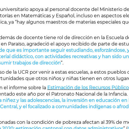
 universitario apoya al personal docente del Ministerio 
torías en Matemáticas y Español, incluso en aspectos el
sica, ya “hay algunos maestros de materias especiales 
demás de docente tiene rol de dirección en la Escuela d
, en Paraíso, agradeció el apoyo recibido de parte de estu
de que es importante seguir estudiando, esforzándose, y
rial didáctico, con actividades recreativas y han sido u
umir trabajos de dirección
”.
o de la UCR por venir a estas escuelas, a estos pueblos
rtunidades que otros niños y niñas tienen en otros lugare
n el informe sobre la
Estimación de los Recursos Públicos
entado este año por el Patronato Nacional de la Infancia. 
niñez y las adolescencias, la inversión en educación en l
Central, y el focalizado a comunidades indígenas o afrod
cionadas con la condición de pobreza afectan al 39% de m
ia 2020: estimación cantonal con datos administrativos
” (