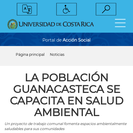
Pasar
al
contenido
principal
Portal de
Acción Social
Página principal
Noticias
Sobrescribir
enlaces
de
ayuda
LA POBLACIÓN
a
la
GUANACASTECA SE
navegación
CAPACITA EN SALUD
AMBIENTAL
Un proyecto de trabajo comunal fomenta espacios ambientalmente
saludables para sus comunidades