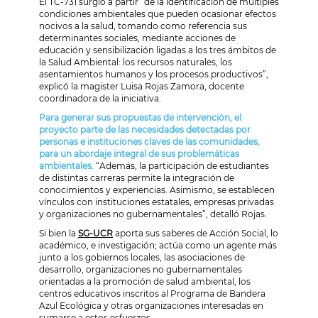
El TC-731 surgió a partir “de la identificación de múltiples
condiciones ambientales que pueden ocasionar efectos
nocivos a la salud, tomando como referencia sus
determinantes sociales, mediante acciones de
educación y sensibilización ligadas a los tres ámbitos de
la Salud Ambiental: los recursos naturales, los
asentamientos humanos y los procesos productivos”,
explicó la magister Luisa Rojas Zamora, docente
coordinadora de la iniciativa.
Para generar sus propuestas de intervención, el
proyecto parte de las necesidades detectadas por
personas e instituciones claves de las comunidades,
para un abordaje integral de sus problemáticas
ambientales
. “Además, la participación de estudiantes
de distintas carreras permite la integración de
conocimientos y experiencias. Asimismo, se establecen
vínculos con instituciones estatales, empresas privadas
y organizaciones no gubernamentales”, detalló Rojas.
Si bien la
SG-UCR
aporta sus saberes de Acción Social, lo
académico, e investigación; actúa como un agente más
junto a los gobiernos locales, las asociaciones de
desarrollo, organizaciones no gubernamentales
orientadas a la promoción de salud ambiental, los
centros educativos inscritos al Programa de Bandera
Azul Ecológica y otras organizaciones interesadas en
sumarse a estos esfuerzos.