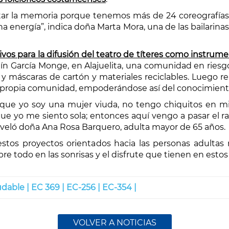
itar la memoria porque tenemos más de 24 coreografías, si
a energía”, indica doña Marta Mora, una de las bailarin
ativos para la difusión del teatro de títeres como instru
ín García Monge, en Alajuelita, una comunidad en riesgo 
s y máscaras de cartón y materiales reciclables. Luego re
 su propia comunidad, empoderándose así del conocimient
ue yo soy una mujer viuda, no tengo chiquitos en mi 
e yo me siento sola; entonces aquí vengo a pasar el rato
eveló doña Ana Rosa Barquero, adulta mayor de 65 años.
 estos proyectos orientados hacia las personas adultas
obre todo en las sonrisas y el disfrute que tienen en est
udable |
EC 369 |
EC-256 |
EC-354 |
VOLVER A NOTICIAS