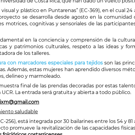
 Universidad de Costa Rica, que han dado un vuelco positi
te visual y plástico en Puntarenas” (EC-369), en el cual 
e proyecto se desarrolla desde agosto en la comunidad
s motrices, cognitivas y sensoriales de las participant
amental en la conciencia y comprensión de la cultura, d
icas y patrimonios culturales, respeto a las ideas y for
adora de los talleres.
ntura con marcadores especiales para tejidos
son las princ
tras. Además, estas mujeres han aprendido diversos méto
eles, delineo y marmoleado.
 muestra final de las prendas decoradas por estas talen
a UCR. La entrada será gratuita y abierta a todo público.
nixm@gmail.com
iento saludable
EC-256)
, está integrada por 30 bailarines entre los 54 y 81
ecto promueve la revitalización de las capacidades físicas
s folclóricos costarricenses
.