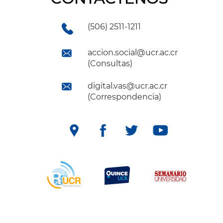
(506) 2511-1211
accion.social@ucr.ac.cr
(Consultas)
digital.vas@ucr.ac.cr
(Correspondencia)