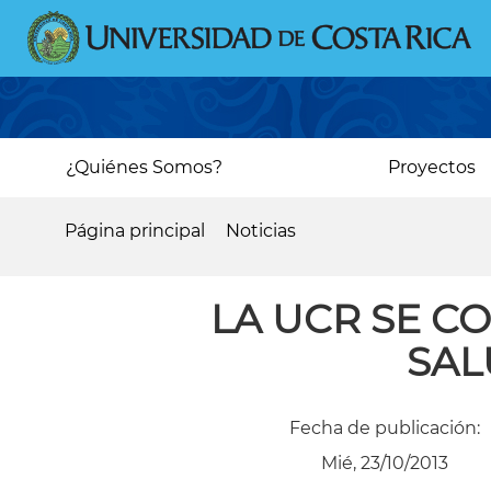
Pasar
al
contenido
principal
Main
¿Quiénes Somos?
Proyectos
navigation
Página principal
Noticias
Sobrescribir
enlaces
LA UCR SE C
de
SAL
ayuda
a
Fecha de publicación:
la
Mié, 23/10/2013
navegación