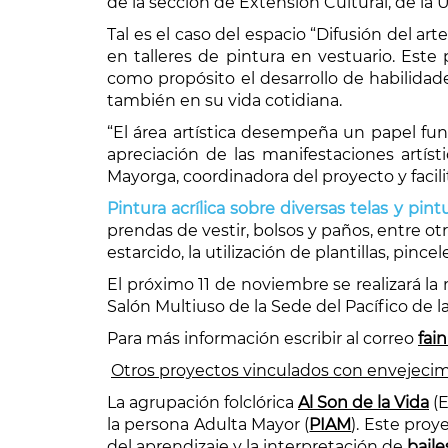
de la sección de Extensión Cultural, de la
Tal es el caso del espacio “Difusión del ar
en talleres de pintura en vestuario. Est
como propósito el desarrollo de habilidade
también en su vida cotidiana.
“
El área artística desempeña un papel fund
apreciación de las manifestaciones artíst
Mayorga, coordinadora del proyecto y facilit
Pintura acrílica sobre diversas telas y pi
prendas de vestir, bolsos y paños, entre o
estarcido, la utilización de plantillas, pinc
El próximo 11 de noviembre se realizará la
Salón Multiuso de la Sede del Pacífico de l
Para más información escribir al correo
fai
Otros proyectos vinculados con envejecim
La agrupación folclórica
Al Son de la Vida
(
la persona Adulta Mayor (
PIAM
). Este proy
del aprendizaje y la interpretación de
baile