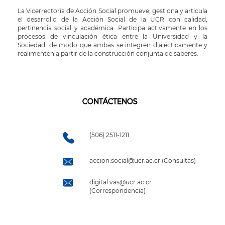
La Vicerrectoría de Acción Social promueve, gestiona y articula
el desarrollo de la Acción Social de la UCR con calidad,
pertinencia social y académica. Participa activamente en los
procesos de vinculación ética entre la Universidad y la
Sociedad, de modo que ambas se integren dialécticamente y
realimenten a partir de la construcción conjunta de saberes.
CONTÁCTENOS
(506) 2511-1211
accion.social@ucr.ac.cr (Consultas)
digital.vas@ucr.ac.cr
(Correspondencia)