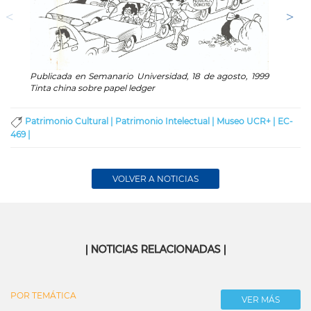
Publicada en Semanario Universidad, 18 de agosto, 1999
Public
Tinta china sobre papel ledger
Tinta 
Patrimonio Cultural |
Patrimonio Intelectual |
Museo UCR+ |
EC-
469 |
VOLVER A NOTICIAS
| NOTICIAS RELACIONADAS |
POR TEMÁTICA
VER MÁS