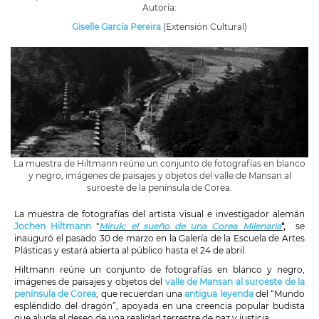
Autoría:
Giselle García Pereira
(Extensión Cultural)
La muestra de Hiltmann reúne un conjunto de fotografías en blanco
y negro, imágenes de paisajes y objetos del valle de Mansan al
suroeste de la península de Corea.
La muestra de fotografías del artista visual e investigador alemán
Jochen Hiltmann
"
Miruk: el sueño de una Corea Milenaria
",
se
inauguró el pasado 30 de marzo en la Galería de la Escuela de Artes
Plásticas y estará abierta al público hasta el 24 de abril.
Hiltmann reúne un conjunto de fotografías en blanco y negro,
imágenes de paisajes y objetos del
valle de Mansan al suroeste de la
península de Corea
; que recuerdan una
antigua leyenda
del “Mundo
espléndido del dragón”, apoyada en una creencia popular budista
que alude al deseo de una realidad terrestre de paz y justicia.