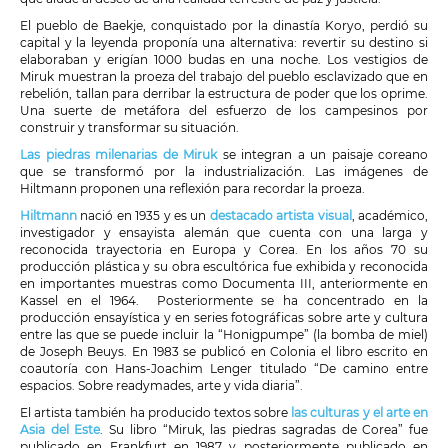
El pueblo de Baekje, conquistado por la dinastía Koryo, perdió su
capital y la leyenda proponía una alternativa: revertir su destino si
elaboraban y erigían 1000 budas en una noche. Los vestigios de
Miruk muestran la proeza del trabajo del pueblo esclavizado que en
rebelión, tallan para derribar la estructura de poder que los oprime.
Una suerte de metáfora del esfuerzo de los campesinos por
construir y transformar su situación.
Las piedras milenarias de Miruk
se integran a un paisaje coreano
que se transformó por la industrialización. Las imágenes de
Hiltmann proponen una reflexión para recordar la proeza.
Hiltmann
nació en 1935 y es un
destacado artista visual
, académico,
investigador y ensayista alemán que cuenta con una larga y
reconocida trayectoria en Europa y Corea. En los años 70 su
producción plástica y su obra escultórica fue exhibida y reconocida
en importantes muestras como Documenta III, anteriormente en
Kassel en el 1964. Posteriormente se ha concentrado en la
producción ensayística y en series fotográficas sobre arte y cultura
entre las que se puede incluir la “Honigpumpe” (la bomba de miel)
de Joseph Beuys. En 1983 se publicó en Colonia el libro escrito en
coautoría con Hans-Joachim Lenger titulado “De camino entre
espacios. Sobre readymades, arte y vida diaria”.
El artista también ha producido textos sobre
las culturas y el arte en
Asia del Este
. Su libro “Miruk, las piedras sagradas de Corea” fue
publicado en Frankfurt en 1987 y posteriormente publicado en