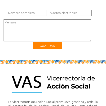
La Vicerrectoría de Acción Social promueve, gestiona y articula
el desarrollo de la Acción Social de la UCR con calidad,