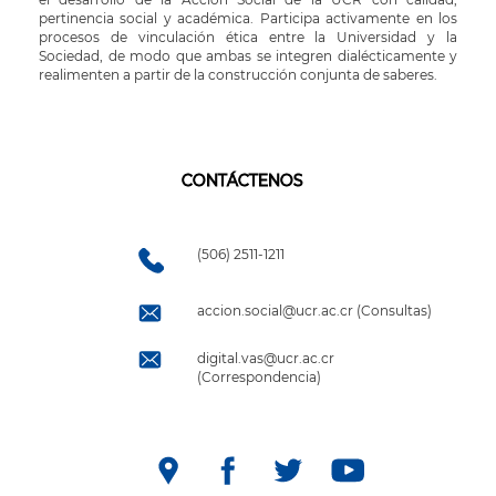
pertinencia social y académica. Participa activamente en los
procesos de vinculación ética entre la Universidad y la
Sociedad, de modo que ambas se integren dialécticamente y
realimenten a partir de la construcción conjunta de saberes.
CONTÁCTENOS
(506) 2511-1211
accion.social@ucr.ac.cr (Consultas)
digital.vas@ucr.ac.cr
(Correspondencia)