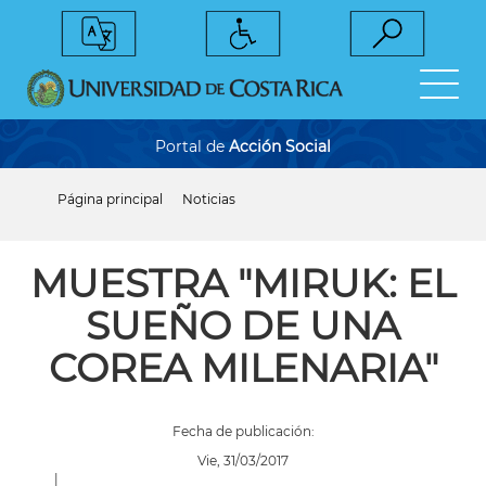
Pasar
al
contenido
principal
Portal de
Acción Social
Página principal
Noticias
Sobrescribir
enlaces
de
ayuda
MUESTRA "MIRUK: EL
a
la
SUEÑO DE UNA
navegación
COREA MILENARIA"
Fecha de publicación:
Vie, 31/03/2017
|