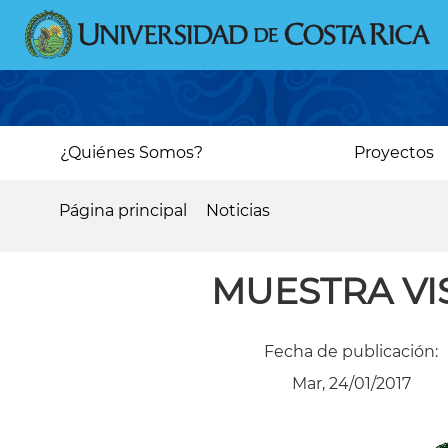
Pasar
al
contenido
principal
Main
¿Quiénes Somos?
Proyectos
navigation
Página principal
Noticias
Sobrescribir
enlaces
MUESTRA VI
de
ayuda
Fecha de publicación:
a
Mar, 24/01/2017
la
navegación