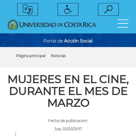
Pasar
al
contenido
principal
Portal de
Acción Social
Página principal
Noticias
Sobrescribir
enlaces
de
ayuda
MUJERES EN EL CINE,
a
la
DURANTE EL MES DE
navegación
MARZO
Fecha de publicación:
Jue, 02/03/2017
|