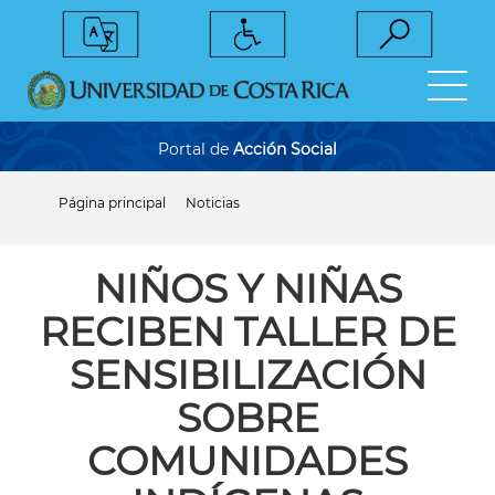
Pasar
al
contenido
principal
Portal de
Acción Social
Página principal
Noticias
Sobrescribir
enlaces
de
ayuda
NIÑOS Y NIÑAS
a
la
RECIBEN TALLER DE
navegación
SENSIBILIZACIÓN
SOBRE
COMUNIDADES