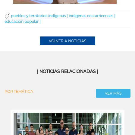
Niñas 
el Mus
pueblos y territorios indígenas |
indigenas costarricenses |
educación popular |
VOLVER A NOTICIAS
| NOTICIAS RELACIONADAS |
POR TEMÁTICA
VER MÁS