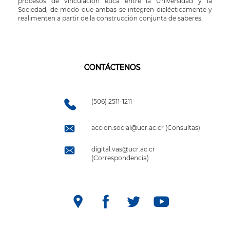
procesos de vinculación ética entre la Universidad y la
Sociedad, de modo que ambas se integren dialécticamente y
realimenten a partir de la construcción conjunta de saberes.
CONTÁCTENOS
(506) 2511-1211
accion.social@ucr.ac.cr (Consultas)
digital.vas@ucr.ac.cr
(Correspondencia)