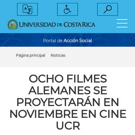
Pasar
al
contenido
principal
Portal de
Acción Social
Página principal
Noticias
Sobrescribir
enlaces
de
ayuda
OCHO FILMES
a
la
ALEMANES SE
navegación
PROYECTARÁN EN
NOVIEMBRE EN CINE
UCR