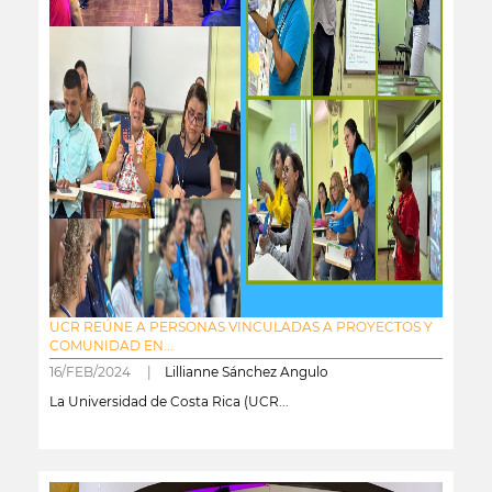
UCR REÚNE A PERSONAS VINCULADAS A PROYECTOS Y
COMUNIDAD EN...
16/FEB/2024 |
Lillianne Sánchez Angulo
La Universidad de Costa Rica (UCR...
leer más