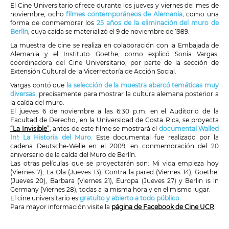
El Cine Universitario ofrece durante los jueves y viernes del mes de
noviembre, ocho
filmes contemporáneos de Alemania,
como una
forma de conmemorar los
25 años de la eliminación del muro de
Berlín
, cuya caída se materializó el 9 de noviembre de 1989.
La muestra de cine se realiza en colaboración con la Embajada de
Alemania y el Instituto Goethe, como explicó Sonia Vargas,
coordinadora del Cine Universitario, por parte de la sección de
Extensión Cultural de la Vicerrectoría de Acción Social.
Vargas contó que
la selección de la muestra abarcó temáticas muy
diversas,
precisamente para mostrar la cultura alemana posterior a
la caída del muro.
El jueves 6 de noviembre a las 6:30 p.m. en el Auditorio de la
Facultad de Derecho, en la Universidad de Costa Rica, se proyecta
“L
a Invisible”
, antes de este filme se mostrará el
documental Walled
In!: La Historia del Muro.
Este documental fue realizado por la
cadena Deutsche-Welle en el 2009, en conmemoración del 20
aniversario de la caída del Muro de Berlín.
Las otras películas que se proyectarán son: Mi vida empieza hoy
(Viernes 7), La Ola (Jueves 13), Contra la pared (Viernes 14), Goethe!
(Jueves 20), Barbara (Viernes 21), Europa (Jueves 27) y Berlin is in
Germany (Viernes 28), todas a la misma hora y en el mismo lugar.
El cine universitario es
gratuito y abierto a todo público.
Para mayor información visite la
página de Facebook de Cine UCR
.