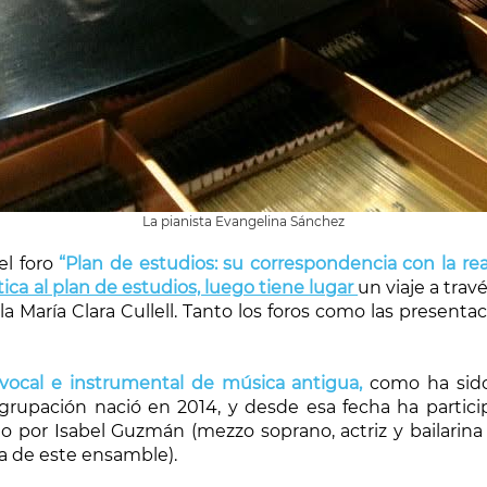
La pianista Evangelina Sánchez
el foro
“Plan de estudios: su correspondencia con la rea
ica al plan de estudios, luego tiene lugar
un
viaje a tra
a María Clara Cullell. Tanto los foros como las presenta
vocal e instrumental de música antigua,
como ha sido
 agrupación nació en 2014, y desde esa fecha ha partic
 por Isabel Guzmán (mezzo soprano, actriz y bailarina s
ra de este ensamble).