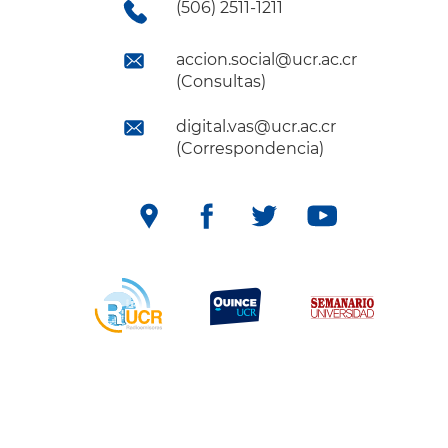
(506) 2511-1211
accion.social@ucr.ac.cr
(Consultas)
digital.vas@ucr.ac.cr
(Correspondencia)