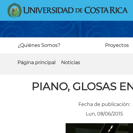
Pasar
al
contenido
principal
Main
¿Quiénes Somos?
Proyectos
navigation
Página principal
Noticias
Sobrescribir
enlaces
PIANO, GLOSAS E
de
ayuda
Fecha de publicación:
a
Lun, 08/06/2015
la
navegación