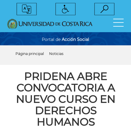
Pasar
al
contenido
principal
Portal de
Acción Social
Página principal
Noticias
Sobrescribir
enlaces
de
ayuda
PRIDENA ABRE
a
la
CONVOCATORIA A
navegación
NUEVO CURSO EN
DERECHOS
HUMANOS