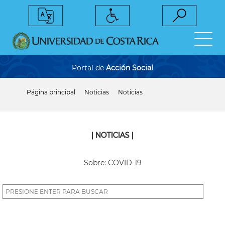
Pasar
al
contenido
principal
Portal de
Acción Social
Página principal
Noticias
Noticias
Sobrescribir
enlaces
de
ayuda
a
| NOTICIAS |
la
navegación
Sobre: COVID-19