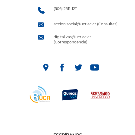
(506) 2511-1211
accion.social@ucr.ac.cr (Consultas)
digital.vas@ucr.ac.cr
(Correspondencia)