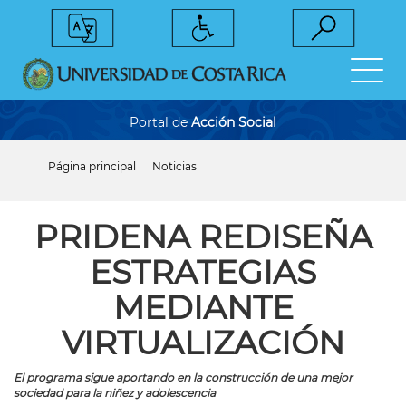
Pasar
al
contenido
principal
Portal de
Acción Social
Página principal
Noticias
Sobrescribir
enlaces
de
ayuda
PRIDENA REDISEÑA
a
la
ESTRATEGIAS
navegación
MEDIANTE
VIRTUALIZACIÓN
El programa sigue aportando en la construcción de una mejor
sociedad para la niñez y adolescencia